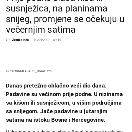
susnježica, na planinama
snijeg, promjene se očekuju u
večernjim satima
Od
Zenicainfo
-
10/04/2022 - 09:15
DCIM100MEDIADJI_0668.JPG
Danas pretežno oblačno veći dio dana.
Padavine su većinom prije podne. U nizinama
sa kišom ili susnježicom, u višim područjima
sa snijegom. Jače padavine u jutarnjim
satima na istoku Bosne i Hercegovine.
U drugom dijelu dana lokalno u Bosni je moguć prolazan