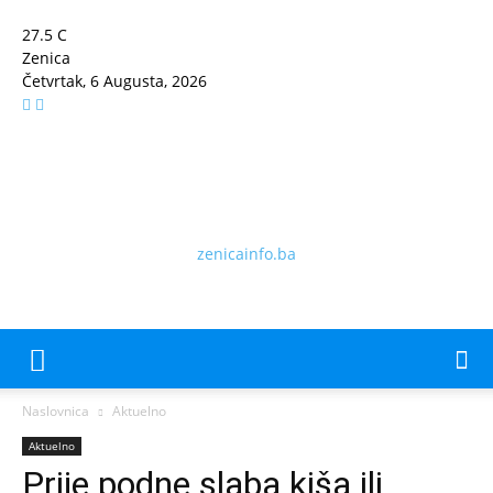
27.5
C
Zenica
Četvrtak, 6 Augusta, 2026
zenicainfo.ba
Naslovnica
Aktuelno
Aktuelno
Prije podne slaba kiša ili