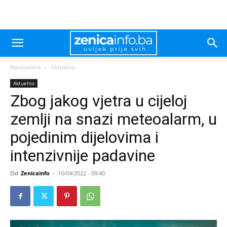
Naslovnica
Aktuelno
Aktuelno
Zbog jakog vjetra u cijeloj
zemlji na snazi meteoalarm, u
pojedinim dijelovima i
intenzivnije padavine
Od
Zenicainfo
-
10/04/2022 - 09:40