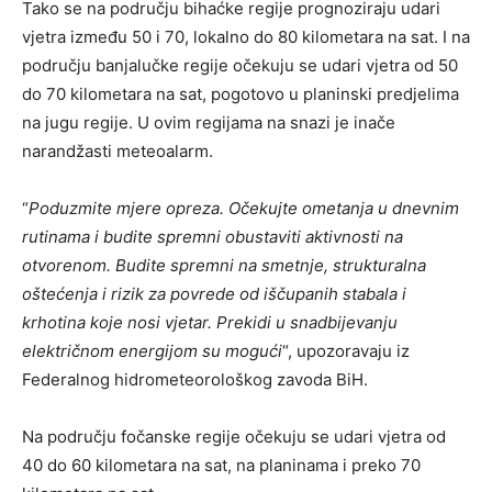
Tako se na području bihaćke regije prognoziraju udari
vjetra između 50 i 70, lokalno do 80 kilometara na sat. I na
području banjalučke regije očekuju se udari vjetra od 50
do 70 kilometara na sat, pogotovo u planinski predjelima
na jugu regije. U ovim regijama na snazi je inače
narandžasti meteoalarm.
“
Poduzmite mjere opreza. Očekujte ometanja u dnevnim
rutinama i budite spremni obustaviti aktivnosti na
otvorenom. Budite spremni na smetnje, strukturalna
oštećenja i rizik za povrede od iščupanih stabala i
krhotina koje nosi vjetar. Prekidi u snadbijevanju
električnom energijom su mogući
“, upozoravaju iz
Federalnog hidrometeorološkog zavoda BiH.
Na području fočanske regije očekuju se udari vjetra od
40 do 60 kilometara na sat, na planinama i preko 70