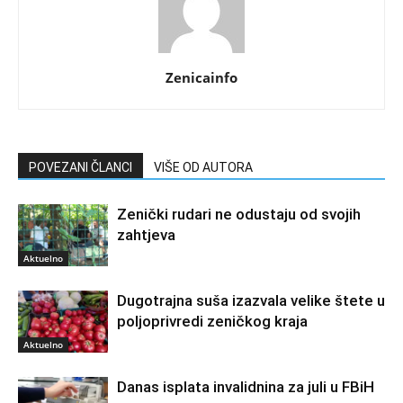
Zenicainfo
POVEZANI ČLANCI
VIŠE OD AUTORA
Zenički rudari ne odustaju od svojih
zahtjeva
Aktuelno
Dugotrajna suša izazvala velike štete u
poljoprivredi zeničkog kraja
Aktuelno
Danas isplata invalidnina za juli u FBiH