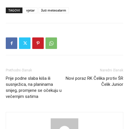
TAGOVI
vjetar
žuti meteoalarm
Prethodni članak
Naredni članak
Prije podne slaba kiša ili
Novi poraz RK Čelika protiv ŠR
susnježica, na planinama
Čelik Junior
snijeg, promjene se očekuju u
večernjim satima