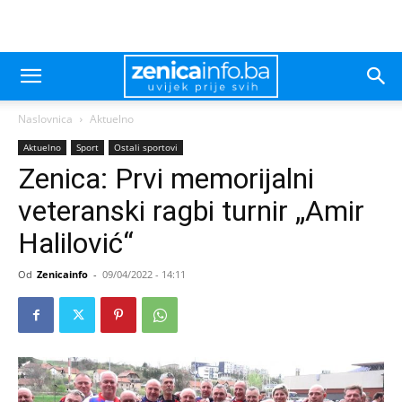
Naslovnica
Aktuelno
Aktuelno
Sport
Ostali sportovi
Zenica: Prvi memorijalni
veteranski ragbi turnir „Amir
Halilović“
Od
Zenicainfo
-
09/04/2022 - 14:11