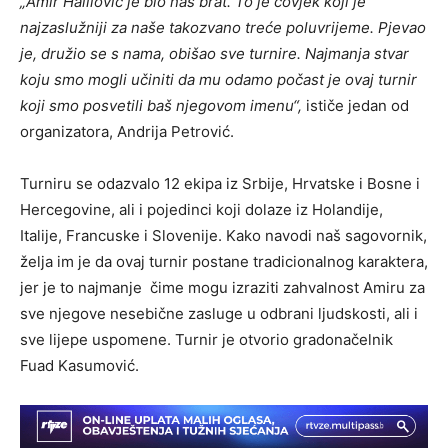
„Amir Halilović je bio naš brat. To je čovjek koji je
najzaslužniji za naše takozvano treće poluvrijeme. Pjevao
je, družio se s nama, obišao sve turnire. Najmanja stvar
koju smo mogli učiniti da mu odamo počast je ovaj turnir
koji smo posvetili baš njegovom imenu“,
ističe jedan od
organizatora, Andrija Petrović.
Turniru se odazvalo 12 ekipa iz Srbije, Hrvatske i Bosne i
Hercegovine, ali i pojedinci koji dolaze iz Holandije,
Italije, Francuske i Slovenije. Kako navodi naš sagovornik,
želja im je da ovaj turnir postane tradicionalnog karaktera,
jer je to najmanje čime mogu izraziti zahvalnost Amiru za
sve njegove nesebične zasluge u odbrani ljudskosti, ali i
sve lijepe uspomene. Turnir je otvorio gradonačelnik
Fuad Kasumović.