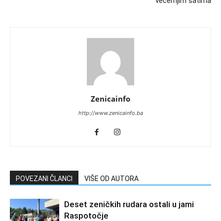
večernjim satima
Zenicainfo
http://www.zenicainfo.ba
POVEZANI ČLANCI
VIŠE OD AUTORA
Deset zeničkih rudara ostali u jami
Raspotočje