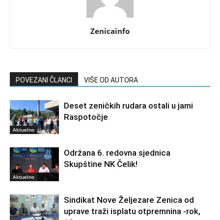
Zenicainfo
POVEZANI ČLANCI
VIŠE OD AUTORA
Deset zeničkih rudara ostali u jami
Raspotočje
Aktuelno
Održana 6. redovna sjednica
Skupštine NK Čelik!
Aktuelno
Sindikat Nove Željezare Zenica od
uprave traži isplatu otpremnina -rok,