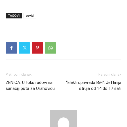
TAGOVI
covid
Prethodni članak
Naredni članak
ZENICA: U toku radovi na
“Elektroprivreda BiH”: Jeftinija
sanaciji puta za Orahovicu
struja od 14 do 17 sati