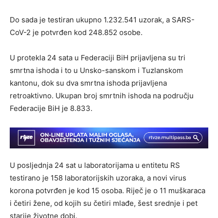
Do sada je testiran ukupno 1.232.541 uzorak, a SARS-
CoV-2 je potvrđen kod 248.852 osobe.
U protekla 24 sata u Federaciji BiH prijavljena su tri
smrtna ishoda i to u Unsko-sanskom i Tuzlanskom
kantonu, dok su dva smrtna ishoda prijavljena
retroaktivno. Ukupan broj smrtnih ishoda na području
Federacije BiH je 8.833.
U pоsljеdnja 24 sat u laboratorijama u entitetu RS
testirano je 158 laboratorijskih uzoraka, a novi virus
korona potvrđen je kod 15 osoba. Riječ je o 11 muškaraca
i četiri žene, od kojih su četiri mlađe, šest srednje i pet
starije životne dobi.