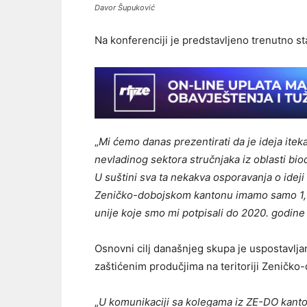
Davor Šupuković
Na konferenciji je predstavljeno trenutno st
„
Mi ćemo danas prezentirati da je ideja ite
nevladinog sektora stručnjaka iz oblasti biod
U suštini sva ta nekakva osporavanja o ideji
Zeničko-dobojskom kantonu imamo samo 1,50
unije koje smo mi potpisali do 2020. godine
Osnovni cilj današnjeg skupa je uspostavlja
zaštićenim produčjima na teritoriji Zeničko
„
U komunikaciji sa kolegama iz ZE-DO kanton