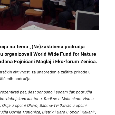
ncija na temu „(Ne)zaštićena područja
u organizovali World Wide Fund for Nature
rađana Fojničani Maglaj i Eko-forum Zenica.
račkih aktivnosti za unapređenje zaštite prirode u
štićenih područja.
rezentirati pet, šest odnosno i sedam čak područja
ničko-dobojskom kantonu. Radi se o Matinskom Visu u
 Orlja u općini Olovo, Babina-Tvrtkovac u općini
učja Gornja Trstionica, Bistrik i Bare u općini Kakanj
“,