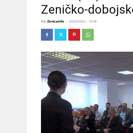
Zeničko-dobojsk
Od
Zenicainfo
-
24/03/2022 - 13:48