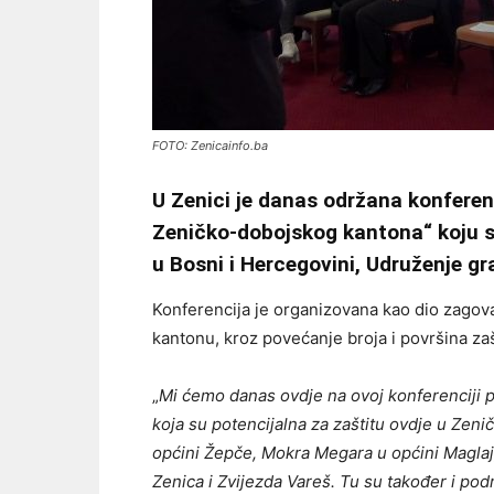
FOTO: Zenicainfo.ba
U Zenici je danas održana konfere
Zeničko-dobojskog kantona“ koju s
u Bosni i Hercegovini, Udruženje g
Konferencija je organizovana kao dio zagova
kantonu, kroz povećanje broja i površina za
„
Mi ćemo danas ovdje na ovoj konferenciji p
koja su potencijalna za zaštitu ovdje u Ze
općini Žepče, Mokra Megara u općini Maglaj,
Zenica i Zvijezda Vareš. Tu su također i podr