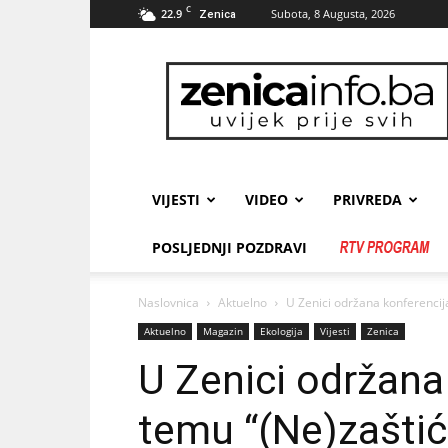
C
22.9
Subota, 8 Augusta, 2026
Zenica
zenicainfo.ba
VIJESTI
VIDEO
PRIVREDA
POSLJEDNJI POZDRAVI
Naslovnica
Aktuelno
U Zenici održana konferenci
Aktuelno
Magazin
Ekologija
Vijesti
Zenica
U Zenici održana
temu “(Ne)zašti