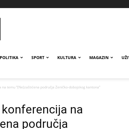
POLITIKA
SPORT
KULTURA
MAGAZIN
UŽ
ja na temu “(Ne)zaštićena područja Zeničko-dobojskog kantona”
 konferencija na
ćena područja