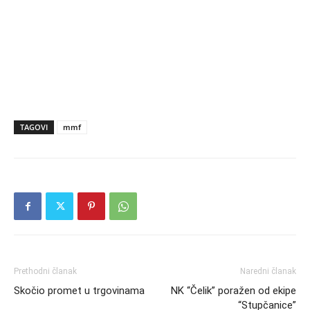
TAGOVI
mmf
Prethodni članak
Naredni članak
Skočio promet u trgovinama
NK “Čelik” poražen od ekipe
“Stupčanice”