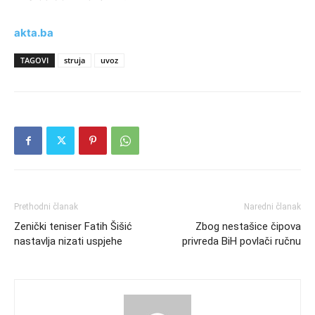
akta.ba
TAGOVI
struja
uvoz
Prethodni članak
Naredni članak
Zenički teniser Fatih Šišić
Zbog nestašice čipova
nastavlja nizati uspjehe
privreda BiH povlači ručnu