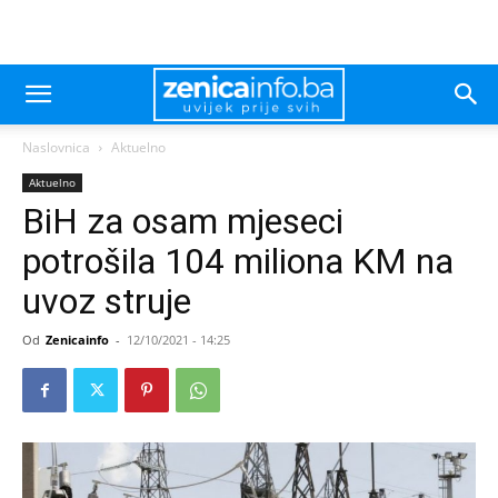
Naslovnica
Aktuelno
Aktuelno
BiH za osam mjeseci
potrošila 104 miliona KM na
uvoz struje
Od
Zenicainfo
-
12/10/2021 - 14:25