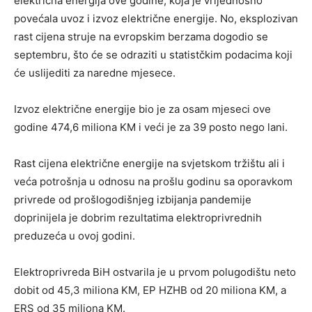
električna energija ove godine, koja je vrijednosno
povećala uvoz i izvoz električne energije. No, eksplozivan
rast cijena struje na evropskim berzama dogodio se
septembru, što će se odraziti u statistčkim podacima koji
će uslijediti za naredne mjesece.
Izvoz električne energije bio je za osam mjeseci ove
godine 474,6 miliona KM i veći je za 39 posto nego lani.
Rast cijena električne energije na svjetskom tržištu ali i
veća potrošnja u odnosu na prošlu godinu sa oporavkom
privrede od prošlogodišnjeg izbijanja pandemije
doprinijela je dobrim rezultatima elektroprivrednih
preduzeća u ovoj godini.
Elektroprivreda BiH ostvarila je u prvom polugodištu neto
dobit od 45,3 miliona KM, EP HZHB od 20 miliona KM, a
ERS od 35 miliona KM.