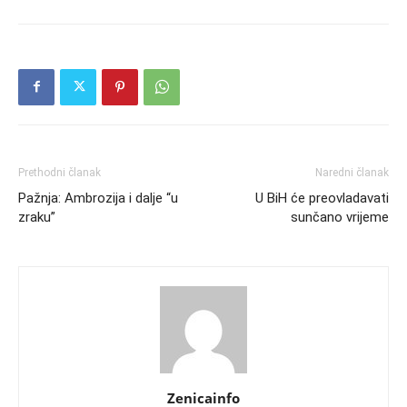
Prethodni članak
Naredni članak
Pažnja: Ambrozija i dalje “u
U BiH će preovladavati
zraku”
sunčano vrijeme
Zenicainfo