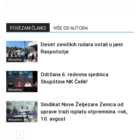
POVEZANI ČLANCI
VIŠE OD AUTORA
Deset zeničkih rudara ostali u jami
Raspotočje
Aktuelno
Održana 6. redovna sjednica
Skupštine NK Čelik!
Aktuelno
Sindikat Nove Željezare Zenica od
uprave traži isplatu otpremnina -rok,
10. avgust
Aktuelno