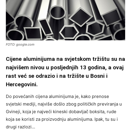
FOTO: google.com
Cijene aluminijuma na svjetskom tržištu su na
najvišem nivou u posljednjih 13 godina, a ovaj
rast već se odrazio i na tržište u Bosni i
Hercegovini.
Do povećanih cijena aluminijuma je, kako prenose
svjetski mediji, najviše došlo zbog političkih previranja u
Gvineji, koja je najveći kineski dobavljač boksita, rude
koja se koristi za proizvodnju aluminijuma. Ipak, tu su i
drugi razlozi…