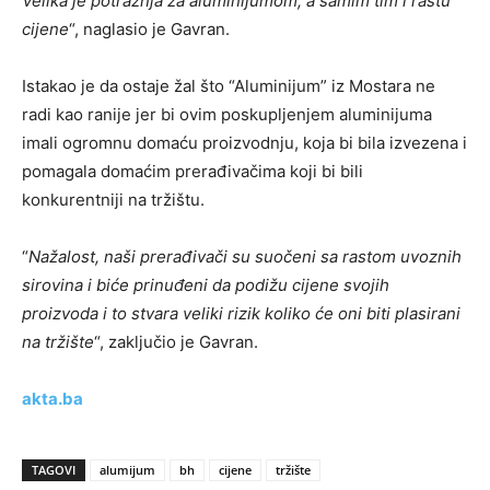
Velika je potražnja za aluminijumom, a samim tim i rastu
cijene
“, naglasio je Gavran.
Istakao je da ostaje žal što “Aluminijum” iz Mostara ne
radi kao ranije jer bi ovim poskupljenjem aluminijuma
imali ogromnu domaću proizvodnju, koja bi bila izvezena i
pomagala domaćim prerađivačima koji bi bili
konkurentniji na tržištu.
“
Nažalost, naši prerađivači su suočeni sa rastom uvoznih
sirovina i biće prinuđeni da podižu cijene svojih
proizvoda i to stvara veliki rizik koliko će oni biti plasirani
na tržište
“, zaključio je Gavran.
akta.ba
TAGOVI
alumijum
bh
cijene
tržište