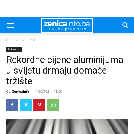
Naslovnica
Aktuelno
Aktuelno
Rekordne cijene aluminijuma
u svijetu drmaju domaće
tržište
Od
Zenicainfo
-
11/09/2021 - 18:00