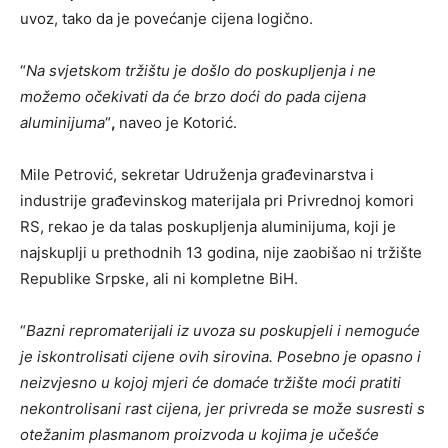
uvoz, tako da je povećanje cijena logično.
“
Na svjetskom tržištu je došlo do poskupljenja i ne
možemo očekivati da će brzo doći do pada cijena
aluminijuma
“
,
naveo je Kotorić.
Mile Petrović, sekretar Udruženja građevinarstva i
industrije građevinskog materijala pri Privrednoj komori
RS, rekao je da talas poskupljenja aluminijuma, koji je
najskuplji u prethodnih 13 godina, nije zaobišao ni tržište
Republike Srpske, ali ni kompletne BiH.
“
Bazni repromaterijali iz uvoza su poskupjeli i nemoguće
je iskontrolisati cijene ovih sirovina. Posebno je opasno i
neizvjesno u kojoj mjeri će domaće tržište moći pratiti
nekontrolisani rast cijena, jer privreda se može susresti s
otežanim plasmanom proizvoda u kojima je učešće