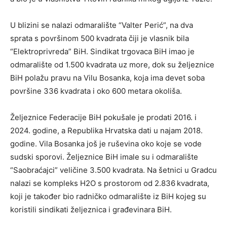
U blizini se nalazi odmaralište “Valter Perić”, na dva
sprata s površinom 500 kvadrata čiji je vlasnik bila
“Elektroprivreda” BiH. Sindikat trgovaca BiH imao je
odmaralište od 1.500 kvadrata uz more, dok su željeznice
BiH polažu pravu na Vilu Bosanka, koja ima devet soba
površine 336 kvadrata i oko 600 metara okoliša.
Željeznice Federacije BiH pokušale je prodati 2016. i
2024. godine, a Republika Hrvatska dati u najam 2018.
godine. Vila Bosanka još je ruševina oko koje se vode
sudski sporovi. Željeznice BiH imale su i odmaralište
“Saobraćajci” veličine 3.500 kvadrata. Na šetnici u Gradcu
nalazi se kompleks H2O s prostorom od 2.836 kvadrata,
koji je također bio radničko odmaralište iz BiH kojeg su
koristili sindikati željeznica i građevinara BiH.