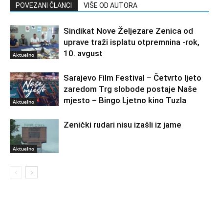
POVEZANI ČLANCI
VIŠE OD AUTORA
Sindikat Nove Željezare Zenica od
uprave traži isplatu otpremnina -rok,
10. avgust
Aktuelno
Sarajevo Film Festival – Četvrto ljeto
zaredom Trg slobode postaje Naše
mjesto – Bingo Ljetno kino Tuzla
Aktuelno
Zenički rudari nisu izašli iz jame
Aktuelno