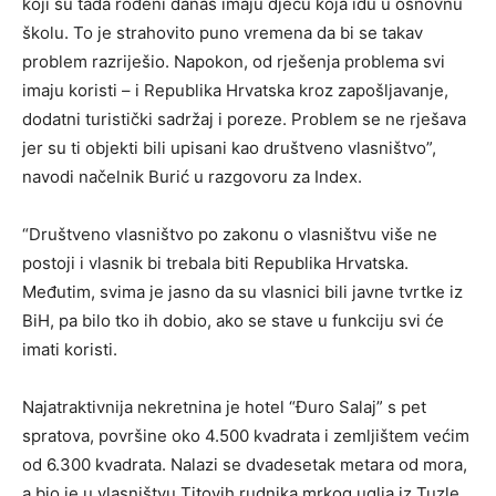
koji su tada rođeni danas imaju djecu koja idu u osnovnu
školu. To je strahovito puno vremena da bi se takav
problem razriješio. Napokon, od rješenja problema svi
imaju koristi – i Republika Hrvatska kroz zapošljavanje,
dodatni turistički sadržaj i poreze. Problem se ne rješava
jer su ti objekti bili upisani kao društveno vlasništvo”,
navodi načelnik Burić u razgovoru za Index.
“Društveno vlasništvo po zakonu o vlasništvu više ne
postoji i vlasnik bi trebala biti Republika Hrvatska.
Međutim, svima je jasno da su vlasnici bili javne tvrtke iz
BiH, pa bilo tko ih dobio, ako se stave u funkciju svi će
imati koristi.
Najatraktivnija nekretnina je hotel “Đuro Salaj” s pet
spratova, površine oko 4.500 kvadrata i zemljištem većim
od 6.300 kvadrata. Nalazi se dvadesetak metara od mora,
a bio je u vlasništvu Titovih rudnika mrkog uglja iz Tuzle.