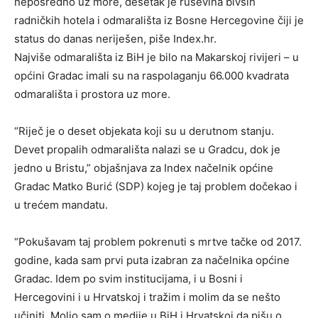
neposredno uz more, desetak je ruševina bivših
radničkih hotela i odmarališta iz Bosne Hercegovine čiji je
status do danas neriješen, piše Index.hr.
Najviše odmarališta iz BiH je bilo na Makarskoj rivijeri – u
općini Gradac imali su na raspolaganju 66.000 kvadrata
odmarališta i prostora uz more.
“Riječ je o deset objekata koji su u derutnom stanju.
Devet propalih odmarališta nalazi se u Gradcu, dok je
jedno u Bristu,” objašnjava za Index načelnik općine
Gradac Matko Burić (SDP) kojeg je taj problem dočekao i
u trećem mandatu.
“Pokušavam taj problem pokrenuti s mrtve tačke od 2017.
godine, kada sam prvi puta izabran za načelnika općine
Gradac. Idem po svim institucijama, i u Bosni i
Hercegovini i u Hrvatskoj i tražim i molim da se nešto
učiniti. Molio sam o medije u BiH i Hrvatskoj da pišu o