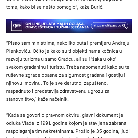
tome, kako bi se nešto pomoglo”, kaže Burić.
“Pisao sam ministrima, nekoliko puta i premijeru Andreju
Plenkoviću. Očito je kako su ti objekti nama kočnica u
razvoju turizma u samo Gradcu, ali su i ‘šaka u oko’
svakom građaninu i turistu. Treba napomenuti kako su te
ruševne zgrade opasne za sigurnost građana i gostiju i
njihovu imovinu. To je sve derutno, zapušteno,
raspadnuto i predstavlja zdravstvenu ugrozu za
stanovništvo,” kaže načelnik.
“Kada se govori o pravnom okviru, glavni dokument je
odluka Vlade iz 1991. godine kojom je stavljena zabrana
raspolaganja tim nekretninama. Prošlo je 35 godina, ljudi