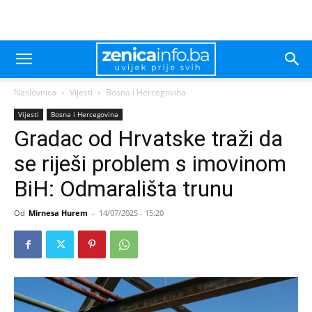
Naslovnica
Vijesti
Bosna i Hercegovina
Vijesti
Bosna i Hercegovina
Gradac od Hrvatske traži da
se riješi problem s imovinom
BiH: Odmarališta trunu
Od
Mirnesa Hurem
-
14/07/2025 - 15:20