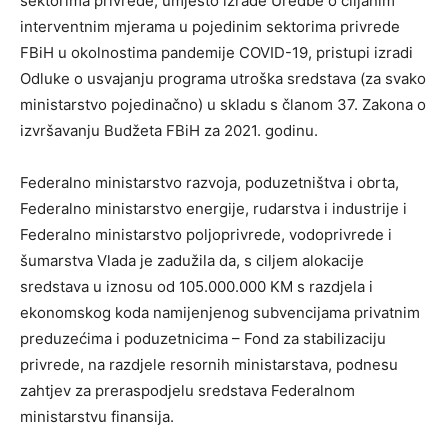
sektorima privrede, umjesto izrade Uredbe o ciljanim
interventnim mjerama u pojedinim sektorima privrede
FBiH u okolnostima pandemije COVID-19, pristupi izradi
Odluke o usvajanju programa utroška sredstava (za svako
ministarstvo pojedinačno) u skladu s članom 37. Zakona o
izvršavanju Budžeta FBiH za 2021. godinu.
Federalno ministarstvo razvoja, poduzetništva i obrta,
Federalno ministarstvo energije, rudarstva i industrije i
Federalno ministarstvo poljoprivrede, vodoprivrede i
šumarstva Vlada je zadužila da, s ciljem alokacije
sredstava u iznosu od 105.000.000 KM s razdjela i
ekonomskog koda namijenjenog subvencijama privatnim
preduzećima i poduzetnicima – Fond za stabilizaciju
privrede, na razdjele resornih ministarstava, podnesu
zahtjev za preraspodjelu sredstava Federalnom
ministarstvu finansija.