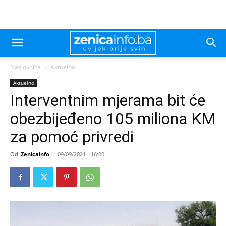
Naslovnica
Aktuelno
Aktuelno
Interventnim mjerama bit će
obezbijeđeno 105 miliona KM
za pomoć privredi
Od
Zenicainfo
-
09/09/2021 - 16:00