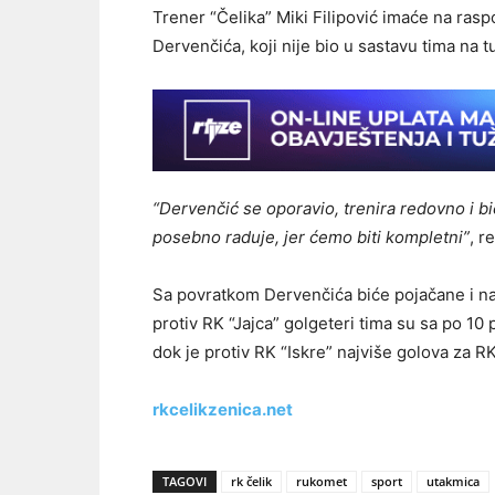
Trener “Čelika” Miki Filipović imaće na rasp
Dervenčića, koji nije bio u sastavu tima na 
“Dervenčić se oporavio, trenira redovno i b
posebno raduje, jer ćemo biti kompletni”
, r
Sa povratkom Dervenčića biće pojačane i n
protiv RK “Jajca” golgeteri tima su sa po 10 
dok je protiv RK “Iskre” najviše golova za R
rkcelikzenica.net
TAGOVI
rk čelik
rukomet
sport
utakmica