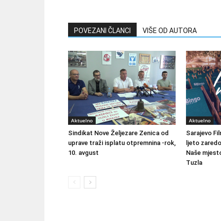
POVEZANI ČLANCI
VIŠE OD AUTORA
Aktuelno
Aktuelno
Sindikat Nove Željezare Zenica od
Sarajevo Fil
uprave traži isplatu otpremnina -rok,
ljeto zared
10. avgust
Naše mjesto
Tuzla