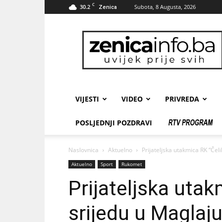
C
30.2
Subota, 8 Augusta, 2026
Zenica
zenicainfo.ba
VIJESTI
VIDEO
PRIVREDA
POSLJEDNJI POZDRAVI
Naslovnica
Aktuelno
Prijateljska utakmica RK “Čeli
Aktuelno
Sport
Rukomet
Prijateljska utak
srijedu u Maglaj