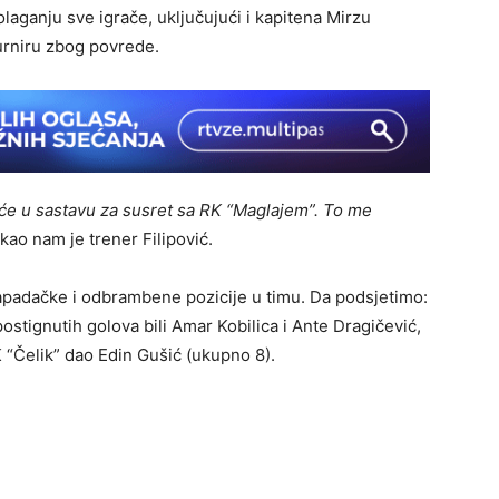
olaganju sve igrače, uključujući i kapitena Mirzu
turniru zbog povrede.
iće u sastavu za susret sa RK “Maglajem”. To me
ekao nam je trener Filipović.
apadačke i odbrambene pozicije u timu. Da podsjetimo:
postignutih golova bili Amar Kobilica i Ante Dragičević,
K “Čelik” dao Edin Gušić (ukupno 8).