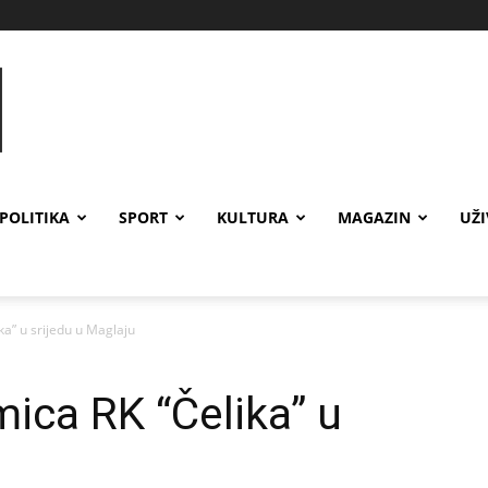
POLITIKA
SPORT
KULTURA
MAGAZIN
UŽ
ka” u srijedu u Maglaju
mica RK “Čelika” u
u