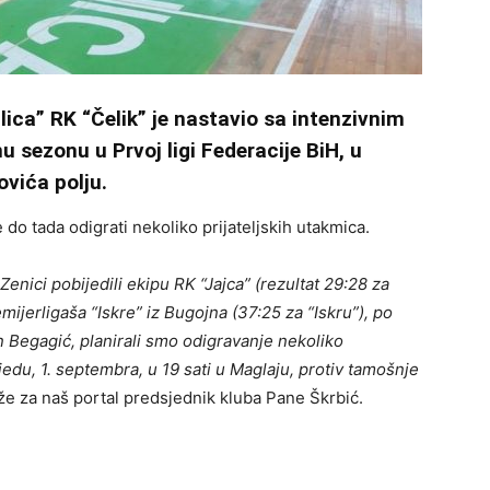
ica” RK “Čelik” je nastavio sa intenzivnim
sezonu u Prvoj ligi Federacije BiH, u
vića polju.
 do tada odigrati nekoliko prijateljskih utakmica.
enici pobijedili ekipu RK “Jajca” (rezultat 29:28 za
remijerligaša “Iskre” iz Bugojna (37:25 za “Iskru”), po
n Begagić, planirali smo odigravanje nekoliko
ijedu, 1. septembra, u 19 sati u Maglaju, protiv tamošnje
aže za naš portal predsjednik kluba Pane Škrbić.