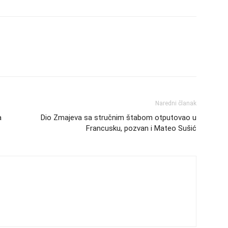
Naredni članak
a
Dio Zmajeva sa stručnim štabom otputovao u
Francusku, pozvan i Mateo Sušić