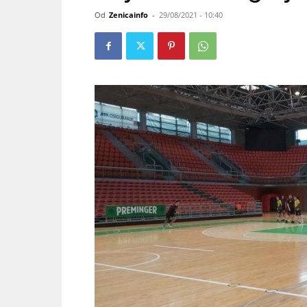
Od
Zenicainfo
-
29/08/2021 - 10:40