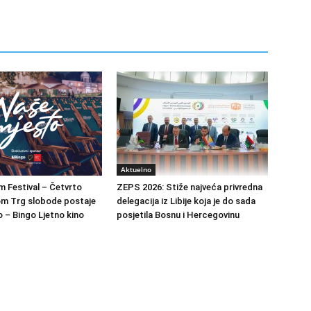
Aktuelno
m Festival – Četvrto
ZEPS 2026: Stiže najveća privredna
om Trg slobode postaje
delegacija iz Libije koja je do sada
 – Bingo Ljetno kino
posjetila Bosnu i Hercegovinu