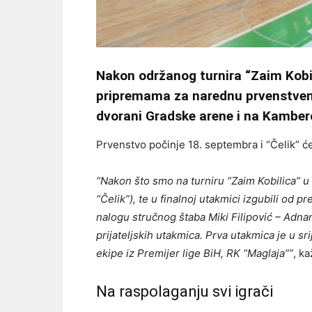
Nakon održanog turnira “Zaim Kobil
pripremama za narednu prvenstvenu 
dvorani Gradske arene i na Kambero
Prvenstvo počinje 18. septembra i “Čelik” će
“Nakon što smo na turniru “Zaim Kobilica” u Z
“Čelik”), te u finalnoj utakmici izgubili od p
nalogu stručnog štaba Miki Filipović – Adna
prijateljskih utakmica. Prva utakmica je u sr
ekipe iz Premijer lige BiH, RK “Maglaja””
, k
Na raspolaganju svi igrači