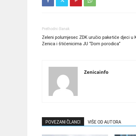
Prethodni članak
Zeleni polumjesec ZDK uručio paketiće djeci u 
Zenica i štićenicima JU “Dom porodica”
Zenicainfo
POVEZANI ČLANCI
VIŠE OD AUTORA