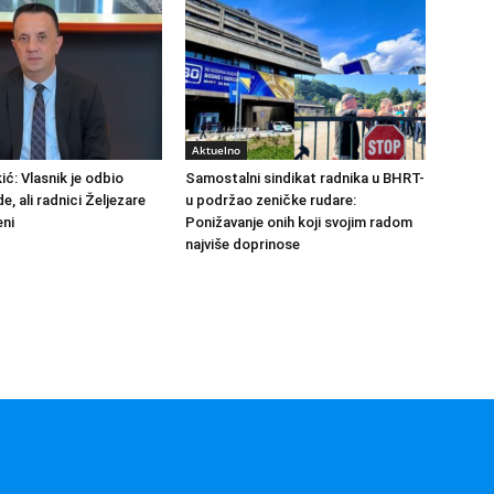
Aktuelno
ić: Vlasnik je odbio
Samostalni sindikat radnika u BHRT-
de, ali radnici Željezare
u podržao zeničke rudare:
eni
Ponižavanje onih koji svojim radom
najviše doprinose