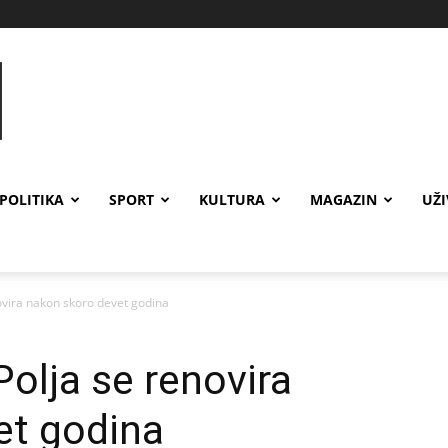
POLITIKA
SPORT
KULTURA
MAGAZIN
UŽ
novira nakon skoro devet godina
Polja se renovira
et godina