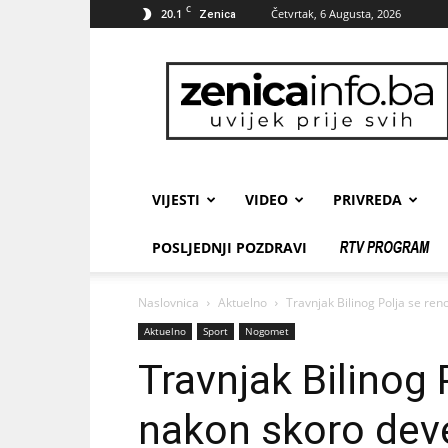
C
20.1
Četvrtak, 6 Augusta, 2026
Zenica
zenicainfo.ba
VIJESTI
VIDEO
PRIVREDA
POSLJEDNJI POZDRAVI
Naslovnica
Aktuelno
Travnjak Bilinog Polja se re
Aktuelno
Sport
Nogomet
Travnjak Bilinog 
nakon skoro dev