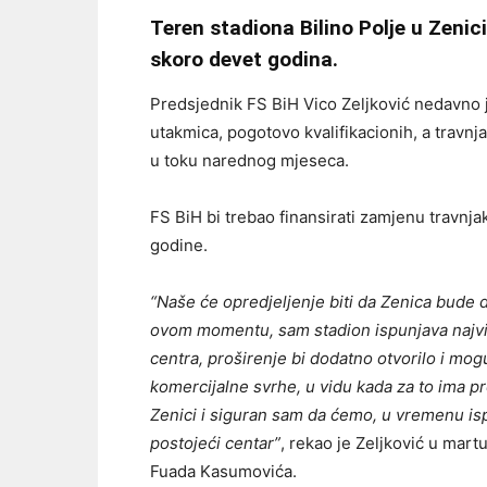
Teren stadiona Bilino Polje u Zenici
skoro devet godina.
Predsjednik FS BiH Vico Zeljković nedavno j
utakmica, pogotovo kvalifikacionih, a travnja
u toku narednog mjeseca.
FS BiH bi trebao finansirati zamjenu travnjak
godine.
“Naše će opredjeljenje biti da Zenica bude d
ovom momentu, sam stadion ispunjava najviš
centra, proširenje bi dodatno otvorilo i mo
komercijalne svrhe, u vidu kada za to ima p
Zenici i siguran sam da ćemo, u vremenu ispr
postojeći centar”
, rekao je Zeljković u mart
Fuada Kasumovića.