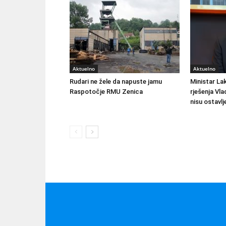
Aktuelno
Aktuelno
Rudari ne žele da napuste jamu
Ministar Lak
Raspotočje RMU Zenica
rješenja Vla
nisu ostavlj