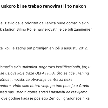
 uskoro bi se trebao renovirati i to nakon
e izjavio da je prioritet da Zenica bude domaćin svih
k stadion Bilino Polje najvjerovatnije će biti zamijenjen
a, koji je zadnji put promijenjen još u augustu 2012.
omaćin svih utakmica, pogotovo kvalifikacionih, jer, u
e uslova koje traže UEFA i FIFA. Što se tiče Trening
gućnost, možda, za otvaranje centra za neke
rostora. Vidio sam dobru volju po tom pitanju u Gradu
ed nas, uraditi dobre stvari i nastaviti da razvijamo
u ove godine kada je posjetio Zenicu i gradonačelnika