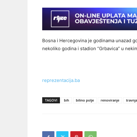
Bosna i Hercegovina je godinama unazad goto
nekoliko godina i stadion “Grbavica” u nek
reprezentacija.ba
TAGOVI
bih
bilino polje
renoviranje
travnj