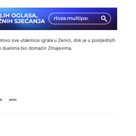
vo sve utakmice igrala u Zenici, dok je u posljednjih
im duelima bio domaćin Zmajevima.
ak
zenic