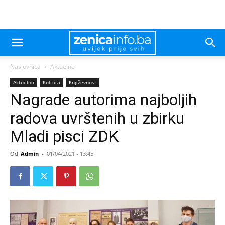
Naslovnica
Aktuelno
Aktuelno
Kultura
Književnost
Nagrade autorima najboljih
radova uvrštenih u zbirku
Mladi pisci ZDK
Od
Admin
-
01/04/2021 - 13:45