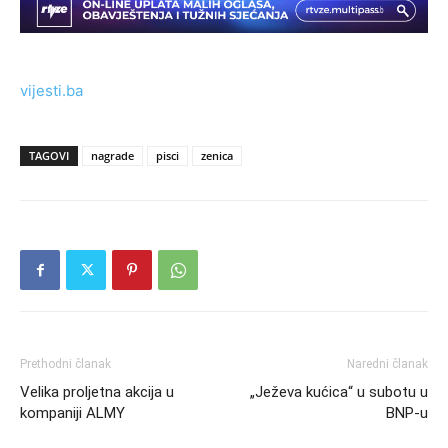
vijesti.ba
TAGOVI
nagrade
pisci
zenica
Prethodni članak
Naredni članak
Velika proljetna akcija u
„Ježeva kućica“ u subotu u
kompaniji ALMY
BNP-u