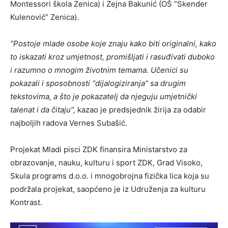
Montessori škola Zenica) i Zejna Bakunić (OŠ “Skender
Kulenović” Zenica).
“Postoje mlade osobe koje znaju kako biti originalni, kako
to iskazati kroz umjetnost, promišljati i rasuđivati duboko
i razumno o mnogim životnim temama. Učenici su
pokazali i sposobnosti “dijalogiziranja” sa drugim
tekstovima, a što je pokazatelj da njeguju umjetnički
talenat i da čitaju”,
kazao je predsjednik žirija za odabir
najboljih radova Vernes Subašić.
Projekat Mladi pisci ZDK finansira Ministarstvo za
obrazovanje, nauku, kulturu i sport ZDK, Grad Visoko,
Skula programs d.o.o. i mnogobrojna fizička lica koja su
podržala projekat, saopćeno je iz Udruženja za kulturu
Kontrast.