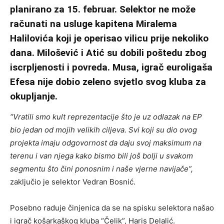
planirano za 15. februar. Selektor ne može
računati na usluge kapitena Miralema
Halilovića koji je operisao vilicu prije nekoliko
dana. Milošević i Atić su dobili poštedu zbog
iscrpljenosti i povreda. Musa, igrač euroligaša
Efesa nije dobio zeleno svjetlo svog kluba za
okupljanje.
“Vratili smo kult reprezentacije što je uz odlazak na EP
bio jedan od mojih velikih ciljeva. Svi koji su dio ovog
projekta imaju odgovornost da daju svoj maksimum na
terenu i van njega kako bismo bili još bolji u svakom
segmentu što čini ponosnim i naše vjerne navijače”,
zaključio je selektor Vedran Bosnić.
Posebno raduje činjenica da se na spisku selektora našao
i igrač košarkaškog kluba “Čelik”, Haris Delalić.