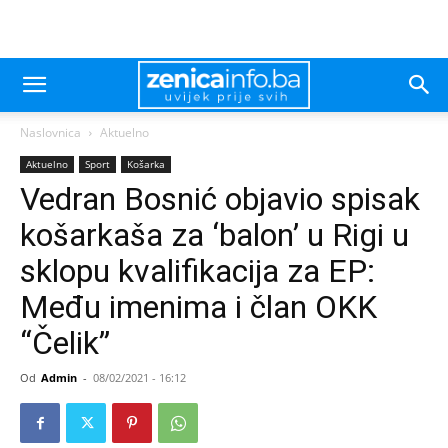
Naslovnica
Aktuelno
Aktuelno
Sport
Košarka
Vedran Bosnić objavio spisak
košarkaša za ‘balon’ u Rigi u
sklopu kvalifikacija za EP:
Među imenima i član OKK
“Čelik”
Od
Admin
-
08/02/2021 - 16:12