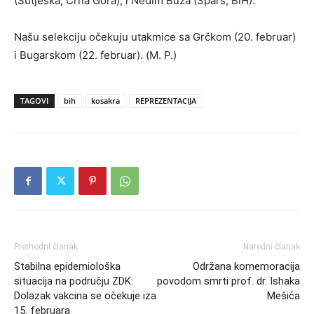
(Sutjeska, Crna Gora), i Nedim Buza (Spars, BiH).
Našu selekciju očekuju utakmice sa Grčkom (20. februar)
i Bugarskom (22. februar). (M. P.)
TAGOVI
bih
kosakra
REPREZENTACIJA
Prethodni članak
Naredni članak
Stabilna epidemiološka
Održana komemoracija
situacija na području ZDK:
povodom smrti prof. dr. Ishaka
Dolazak vakcina se očekuje iza
Mešića
15. februara