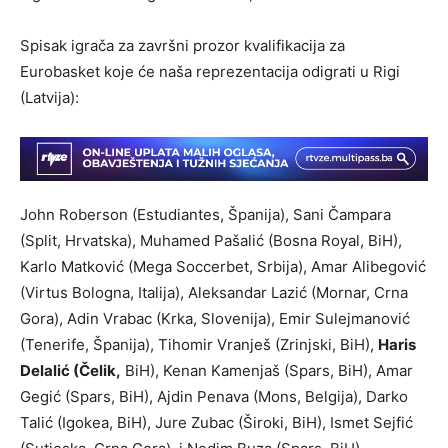
Spisak igrača za završni prozor kvalifikacija za
Eurobasket koje će naša reprezentacija odigrati u Rigi
(Latvija):
John Roberson (Estudiantes, Španija), Sani Čampara
(Split, Hrvatska), Muhamed Pašalić (Bosna Royal, BiH),
Karlo Matković (Mega Soccerbet, Srbija), Amar Alibegović
(Virtus Bologna, Italija), Aleksandar Lazić (Mornar, Crna
Gora), Adin Vrabac (Krka, Slovenija), Emir Sulejmanović
(Tenerife, Španija), Tihomir Vranješ (Zrinjski, BiH),
Haris
Delalić (Čelik,
BiH), Kenan Kamenjaš (Spars, BiH), Amar
Gegić (Spars, BiH), Ajdin Penava (Mons, Belgija), Darko
Talić (Igokea, BiH), Jure Zubac (Široki, BiH), Ismet Sejfić