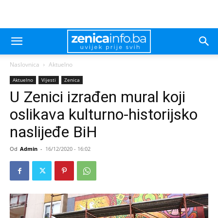
Naslovnica
Aktuelno
Aktuelno
Vijesti
Zenica
U Zenici izrađen mural koji
oslikava kulturno-historijsko
naslijeđe BiH
Od
Admin
-
16/12/2020 - 16:02