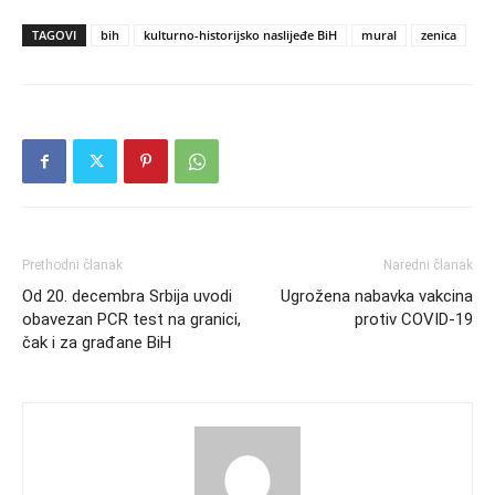
TAGOVI
bih
kulturno-historijsko naslijeđe BiH
mural
zenica
Prethodni članak
Naredni članak
Od 20. decembra Srbija uvodi
Ugrožena nabavka vakcina
obavezan PCR test na granici,
protiv COVID-19
čak i za građane BiH