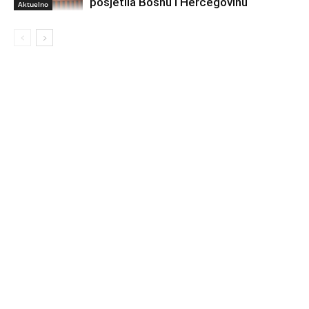
posjetila Bosnu i Hercegovinu
Aktuelno