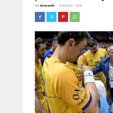
Od
Zenicainfo
-
24/04/2020 - 16:08