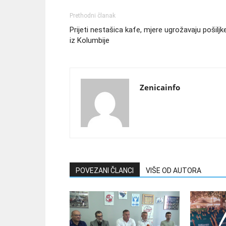
Prethodni članak
Prijeti nestašica kafe, mjere ugrožavaju pošiljk
iz Kolumbije
Zenicainfo
POVEZANI ČLANCI
VIŠE OD AUTORA