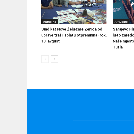
Aktuelno
Aktuelno
Sindikat Nove Željezare Zenica od
Sarajevo Fil
uprave traži isplatu otpremnina -rok,
ljeto zared
10. avgust
Naše mjesto
Tuzla