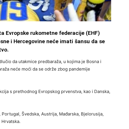
šta Evropske rukometne federacije (EHF)
sne i Hercegovine neće imati šansu da se
tvo.
lučio da utakmice predbaraža, u kojima je Bosna i
baraža neće moći da se održe zbog pandemije
ekcija s prethodnog Evropskog prvenstva, kao i Danska,
, Portugal, Švedska, Austrija, Mađarska, Bjelorusija,
i Hrvatska.