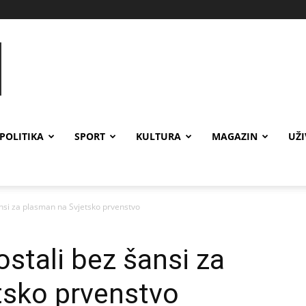
POLITIKA
SPORT
KULTURA
MAGAZIN
UŽ
nsi za plasman na Svjetsko prvenstvo
stali bez šansi za
tsko prvenstvo