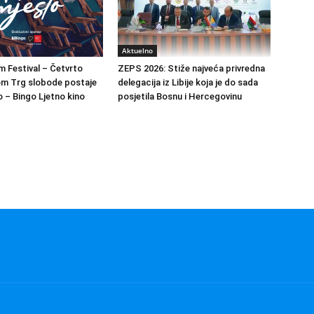
Aktuelno
m Festival – Četvrto
ZEPS 2026: Stiže najveća privredna
om Trg slobode postaje
delegacija iz Libije koja je do sada
 – Bingo Ljetno kino
posjetila Bosnu i Hercegovinu