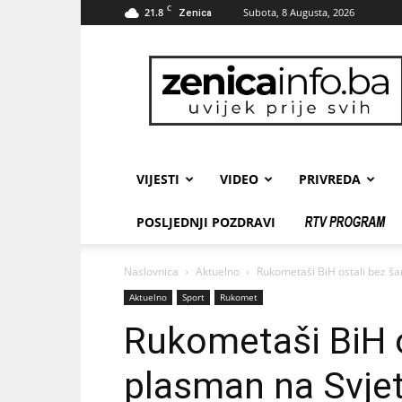
C
21.8
Subota, 8 Augusta, 2026
Zenica
zenicainfo.ba
VIJESTI
VIDEO
PRIVREDA
POSLJEDNJI POZDRAVI
Naslovnica
Aktuelno
Rukometaši BiH ostali bez ša
Aktuelno
Sport
Rukomet
Rukometaši BiH o
plasman na Svje