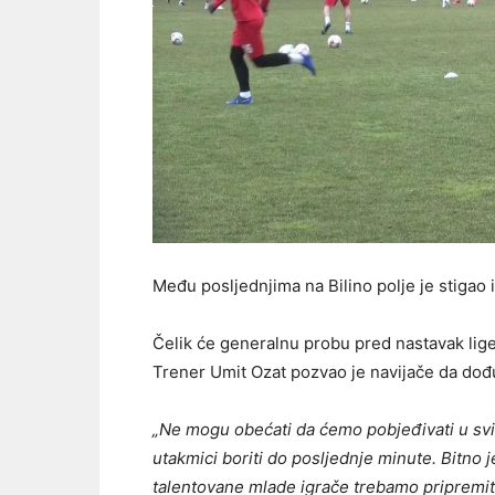
Među posljednjima na Bilino polje je stigao
Čelik će generalnu probu pred nastavak lige 
Trener Umit Ozat pozvao je navijače da dođu
„Ne mogu obećati da ćemo pobjeđivati u sv
utakmici boriti do posljednje minute. Bitno 
talentovane mlade igrače trebamo pripremiti 