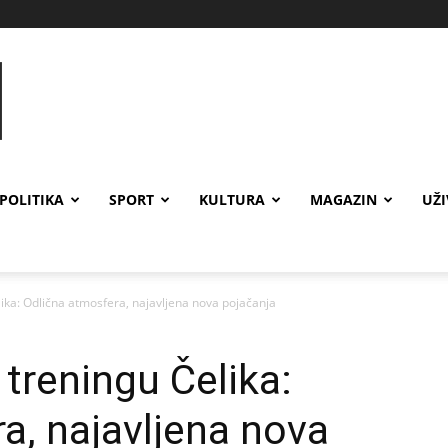
POLITIKA
SPORT
KULTURA
MAGAZIN
UŽ
lika: Odlična atmosfera, najavljena nova pojačanja
 treningu Čelika:
a, najavljena nova