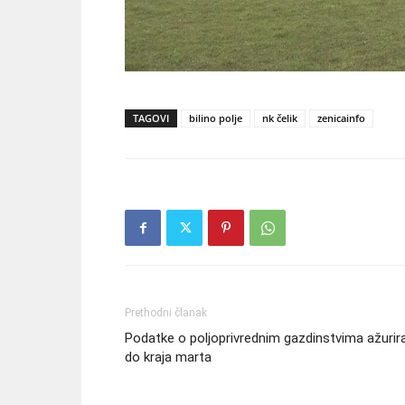
TAGOVI
bilino polje
nk čelik
zenicainfo
Prethodni članak
Podatke o poljoprivrednim gazdinstvima ažurira
do kraja marta