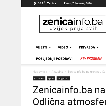
C
20.9
Petak, 7 Augusta, 2026
Zenica
zenicainfo.ba
VIJESTI
VIDEO
PRIVREDA
POSLJEDNJI POZDRAVI
Naslovnica
Aktuelno
Zenicainfo.ba na treningu Če
Aktuelno
Sport
Nogomet
Zenicainfo.ba na
Odlična atmosfer