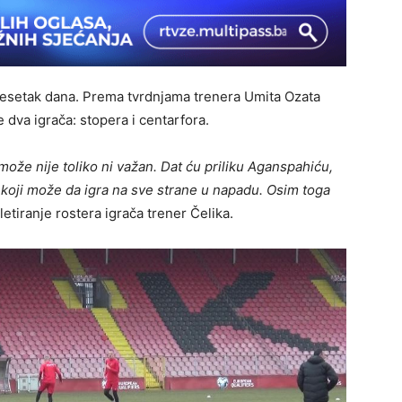
 desetak dana. Prema tvrdnjama trenera Umita Ozata
 dva igrača: stopera i centarfora.
ože nije toliko ni važan. Dat ću priliku Aganspahiću,
 koji može da igra na sve strane u napadu. Osim toga
letiranje rostera igrača trener Čelika.