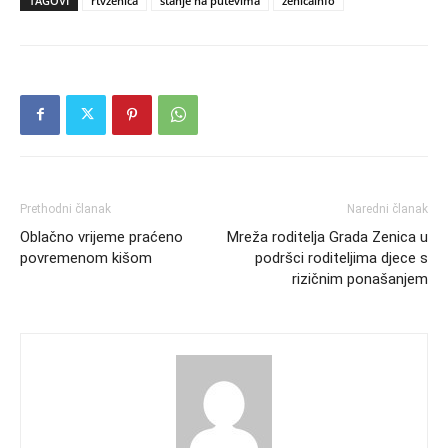
TAGOVI
rtvzenica
stanje na putevima
zenicainfo
Prethodni članak
Naredni članak
Oblačno vrijeme praćeno
Mreža roditelja Grada Zenica u
povremenom kišom
podršci roditeljima djece s
rizičnim ponašanjem