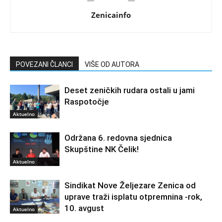
Zenicainfo
POVEZANI ČLANCI
VIŠE OD AUTORA
Deset zeničkih rudara ostali u jami
Raspotočje
Aktuelno
Održana 6. redovna sjednica
Skupštine NK Čelik!
Aktuelno
Sindikat Nove Željezare Zenica od
uprave traži isplatu otpremnina -rok,
10. avgust
Aktuelno