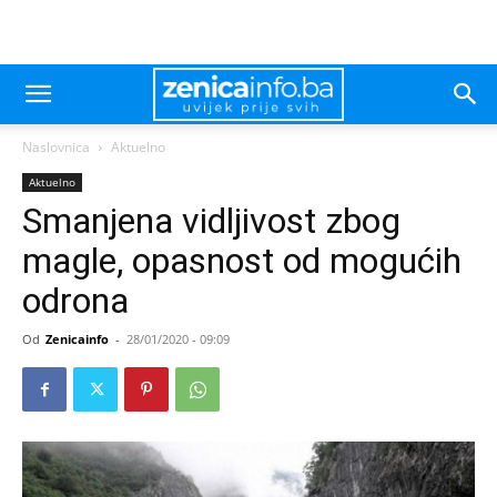
Naslovnica
Aktuelno
Aktuelno
Smanjena vidljivost zbog
magle, opasnost od mogućih
odrona
Od
Zenicainfo
-
28/01/2020 - 09:09