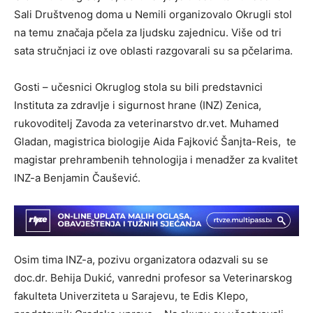
Sali Društvenog doma u Nemili organizovalo Okrugli stol
na temu značaja pčela za ljudsku zajednicu. Više od tri
sata stručnjaci iz ove oblasti razgovarali su sa pčelarima.
Gosti – učesnici Okruglog stola su bili predstavnici
Instituta za zdravlje i sigurnost hrane (INZ) Zenica,
rukovoditelj Zavoda za veterinarstvo dr.vet. Muhamed
Gladan, magistrica biologije Aida Fajković Šanjta-Reis, te
magistar prehrambenih tehnologija i menadžer za kvalitet
INZ-a
Benjamin Čaušević
.
Osim tima INZ-a, pozivu organizatora odazvali su se
doc.dr. Behija Dukić, vanredni profesor sa Veterinarskog
fakulteta Univerziteta u Sarajevu, te Edis Klepo,