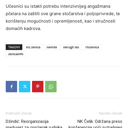
Učesnici su istakli potrebu intenzivnijeg angažmana
pčelara na zaštiti ove grane stočarstva i poljoprivrede, te
korištenju mogućnosti i opremljenosti, kao i stručnosti
domaćih kadrova.
TAGOVI
inz zenica
nemila
okrugli sto
rtvzenica
zenicainfo
Prethodni članak
Naredni članak
Džindić: Reorganizacija
NK Čelik: Održana press
preduvjet za opstanak rudnika,
konferencija uoči sutrašnjeg