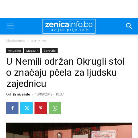
Naslovnica
Aktuelno
Aktuelno
Magazin
Zdravlje
U Nemili održan Okrugli stol
o značaju pčela za ljudsku
zajednicu
Od
Zenicainfo
-
13/09/2019 - 10:37