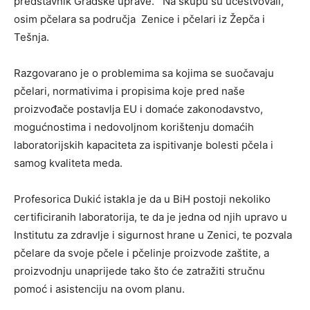
predstavnik Gradske uprave. Na skupu su učestvovali,
osim pčelara sa područja Zenice i pčelari iz Žepča i
Tešnja.
Razgovarano je o problemima sa kojima se suočavaju
pčelari, normativima i propisima koje pred naše
proizvođače postavlja EU i domaće zakonodavstvo,
mogućnostima i nedovoljnom korištenju domaćih
laboratorijskih kapaciteta za ispitivanje bolesti pčela i
samog kvaliteta meda.
Profesorica Dukić istakla je da u BiH postoji nekoliko
certificiranih laboratorija, te da je jedna od njih upravo u
Institutu za zdravlje i sigurnost hrane u Zenici, te pozvala
pčelare da svoje pčele i pčelinje proizvode zaštite, a
proizvodnju unaprijede tako što će zatražiti stručnu
pomoć i asistenciju na ovom planu.