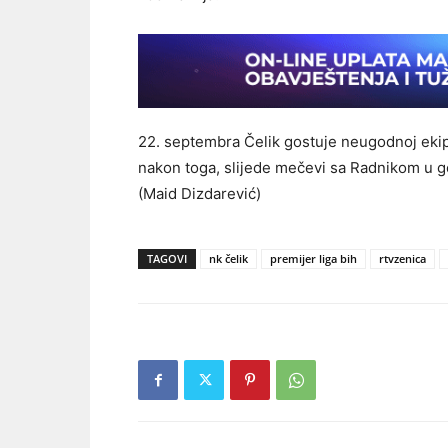
22. septembra Čelik gostuje neugodnoj ekipi
nakon toga, slijede mečevi sa Radnikom u g
(Maid Dizdarević)
TAGOVI
nk čelik
premijer liga bih
rtvzenica