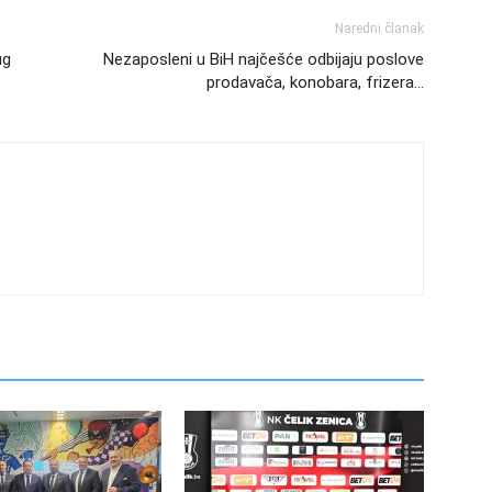
Naredni članak
ug
Nezaposleni u BiH najčešće odbijaju poslove
prodavača, konobara, frizera…