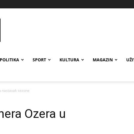
POLITIKA
SPORT
KULTURA
MAGAZIN
UŽ
 u nastavak sezone
enera Ozera u