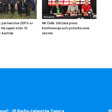
Aktuelno
at partnerstva ZEPS-a i
NK Čelik: Održana press
: Na sajam stiže 15
konferencija uoči početka nove
 Austrije
sezone
avač: JP Radio-televizija Zenica
P