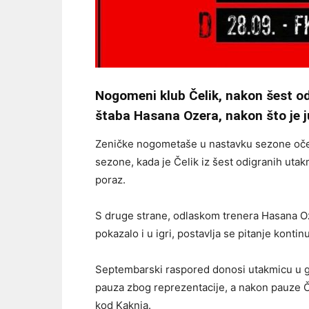
Nogomeni klub Čelik, nakon šest od
štaba Hasana Ozera, nakon što je 
Zeničke nogometaše u nastavku sezone oček
sezone, kada je Čelik iz šest odigranih utak
poraz.
S druge strane, odlaskom trenera Hasana Oze
pokazalo i u igri, postavlja se pitanje kontin
Septembarski raspored donosi utakmicu u go
pauza zbog reprezentacije, a nakon pauze Če
kod Kaknja.