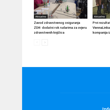
Aktuelno
Aktuelno
Zavod zdravstvenog osiguranja
Prvi rezult
ZDK- dodatni rok rudarima za ovjeru
ViennaLinka
zdravstvenih knjižica
kompanija iz
Izd