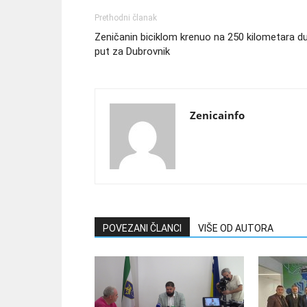
Prethodni članak
Zeničanin biciklom krenuo na 250 kilometara d
put za Dubrovnik
Zenicainfo
POVEZANI ČLANCI
VIŠE OD AUTORA