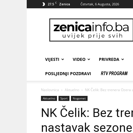
C
27.5
Četvrtak, 6 Augusta, 2026
Zenica
zenicainfo.ba
VIJESTI
VIDEO
PRIVREDA
POSLJEDNJI POZDRAVI
Naslovnica
Aktuelno
NK Čelik: Bez trenera Ozera
Aktuelno
Sport
Nogomet
NK Čelik: Bez tr
nastavak sezone