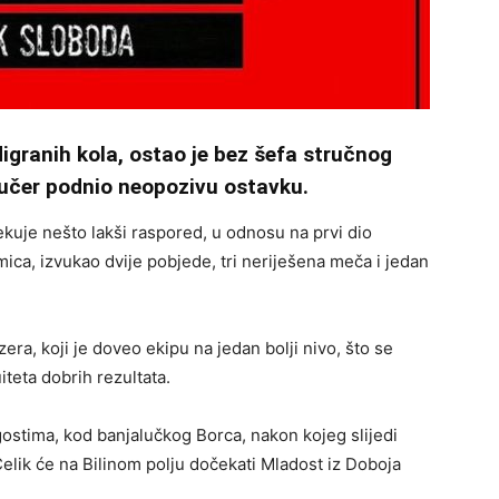
igranih kola, ostao je bez šefa stručnog
jučer podnio neopozivu ostavku.
uje nešto lakši raspored, u odnosu na prvi dio
mica, izvukao dvije pobjede, tri neriješena meča i jedan
ra, koji je doveo ekipu na jedan bolji nivo, što se
uiteta dobrih rezultata.
stima, kod banjalučkog Borca, nakon kojeg slijedi
lik će na Bilinom polju dočekati Mladost iz Doboja