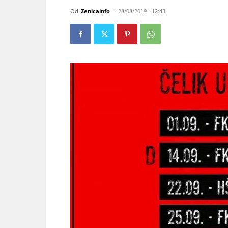
Od
Zenicainfo
-
28/08/2019 - 12:43