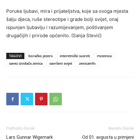
Poruke ljubavi, mira i prijateljstva, koje sa ovoga mjesta
šalju djeca, ruše stereotipe i grade bolji svijet, onaj
ispunjen ljubavlju i razumijevanjem, poštivanjem
drugačijih i prirode općenito. (Sanja Stević)
TAGOVI
boračko jezero
interetnički susreti
rtvzenica
savez izviđača zenica
savršeni svijet
zenicainfo
Prethodni članak
Naredni članak
Lars Gunnar Wigemark
Od 01. avgusta u primjeni