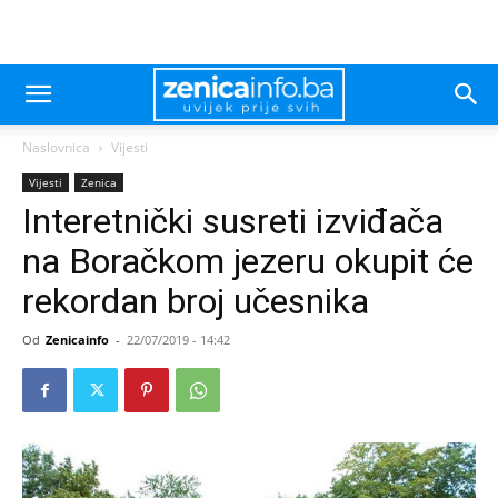
Naslovnica
Vijesti
Vijesti
Zenica
Interetnički susreti izviđača
na Boračkom jezeru okupit će
rekordan broj učesnika
Od
Zenicainfo
-
22/07/2019 - 14:42