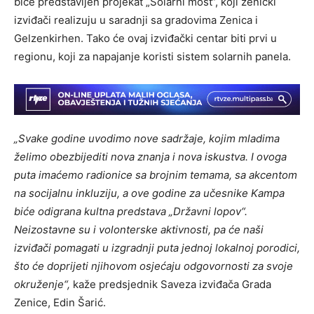
biće predstavljen projekat „Solarni most“, koji zenički
izviđači realizuju u saradnji sa gradovima Zenica i
Gelzenkirhen. Tako će ovaj izviđački centar biti prvi u
regionu, koji za napajanje koristi sistem solarnih panela.
„Svake godine uvodimo nove sadržaje, kojim mladima
želimo obezbijediti nova znanja i nova iskustva. I ovoga
puta imaćemo radionice sa brojnim temama, sa akcentom
na socijalnu inkluziju, a ove godine za učesnike Kampa
biće odigrana kultna predstava „Državni lopov“.
Neizostavne su i volonterske aktivnosti, pa će naši
izviđači pomagati u izgradnji puta jednoj lokalnoj porodici,
što će doprijeti njihovom osjećaju odgovornosti za svoje
okruženje“,
kaže predsjednik Saveza izviđača Grada
Zenice, Edin Šarić.