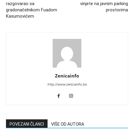
razgovarao sa
vinjete na javnim parking
gradonačelnikom Fuadom
prostorima
Kasumovićem
Zenicainfo
http://www.zenicainfo.ba
POVEZANI ČLANCI
VIŠE OD AUTORA