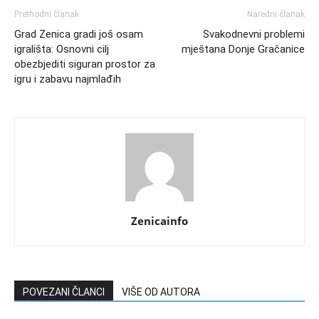
Prethodni članak
Naredni članak
Grad Zenica gradi još osam
Svakodnevni problemi
igrališta: Osnovni cilj
mještana Donje Gračanice
obezbjediti siguran prostor za
igru i zabavu najmlađih
Zenicainfo
POVEZANI ČLANCI
VIŠE OD AUTORA