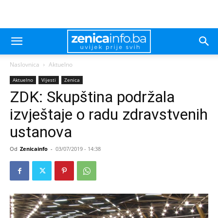
Naslovnica
Aktuelno
Aktuelno
Vijesti
Zenica
ZDK: Skupština podržala
izvještaje o radu zdravstvenih
ustanova
Od
Zenicainfo
-
03/07/2019 - 14:38