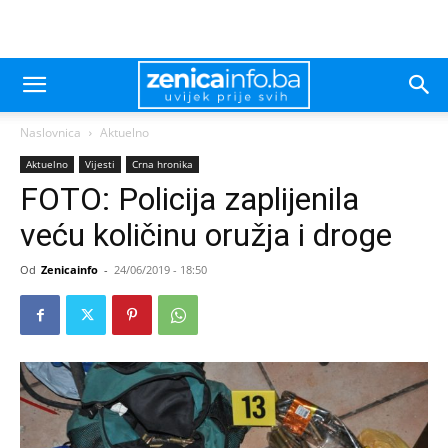
Naslovnica
Aktuelno
Aktuelno
Vijesti
Crna hronika
FOTO: Policija zaplijenila
veću količinu oružja i droge
Od
Zenicainfo
-
24/06/2019 - 18:50