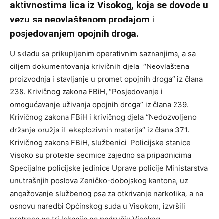
aktivnostima lica iz Visokog, koja se dovode u
vezu sa neovlaštenom prodajom i
posjedovanjem opojnih droga.
U skladu sa prikupljenim operativnim saznanjima, a sa
ciljem dokumentovanja krivičnih djela “Neovlaštena
proizvodnja i stavljanje u promet opojnih droga” iz člana
238. Krivičnog zakona FBiH, “Posjedovanje i
omogućavanje uživanja opojnih droga” iz člana 239.
Krivičnog zakona FBiH i krivičnog djela “Nedozvoljeno
držanje oružja ili eksplozivnih materija” iz člana 371.
Krivičnog zakona FBiH, službenici
Policijske stanice
Visoko su protekle sedmice zajedno sa pripadnicima
Specijalne policijske jedinice Uprave policije Ministarstva
unutrašnjih poslova Zeničko-dobojskog kantona, uz
angažovanje službenog psa za otkrivanje narkotika
,
a na
osnovu naredbi Općinskog suda u Visokom, izvršili
pretrese na tri lokacije na području Visokog.