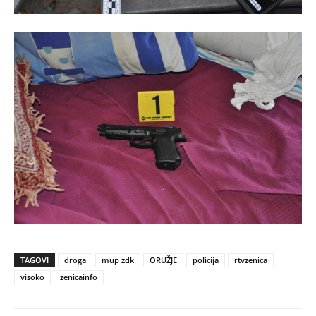
TAGOVI
droga
mup zdk
ORUŽJE
policija
rtvzenica
visoko
zenicainfo