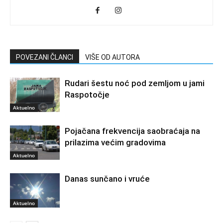
POVEZANI ČLANCI
VIŠE OD AUTORA
Rudari šestu noć pod zemljom u jami
Raspotočje
Aktuelno
Pojačana frekvencija saobraćaja na
prilazima većim gradovima
Aktuelno
Danas sunčano i vruće
Aktuelno