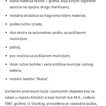
biljna materija težine 7 grama, koja svojim izgledom
asocira na opojnu drogu marihuanu,
metalna drobilica sa tragovima biljne materije,
puška ručne izrade,
dva okvira za automatsku pušku sa puščanom
municijom,
pištolj,
pvc vrećica sa puščanom municijom,
dvije ručne bombe i veća količina municije raznog
kalibra,
mobilni telefon “Nokia”.
Izvršenim pretresom kuće i pomoćnih objekata koji se
nalazi u mjestu Kološići a koje koristi lice M.A., rođeno
1981. godine, iz Visokog, pronađena je vazdušna puška,