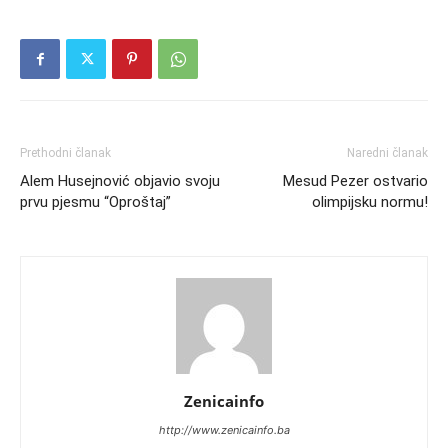
Prethodni članak
Naredni članak
Alem Husejnović objavio svoju
Mesud Pezer ostvario
prvu pjesmu “Oproštaj”
olimpijsku normu!
Zenicainfo
http://www.zenicainfo.ba