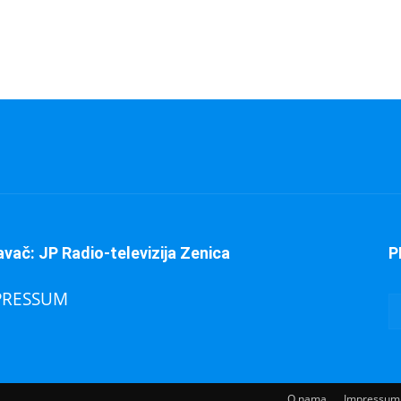
avač: JP Radio-televizija Zenica
P
PRESSUM
O nama
Impressum