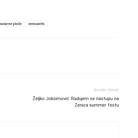
solarne ploče
zenicainfo
Naredni članak
a
Željko Joksimović: Radujem se nastupu na
Zenica summer festu