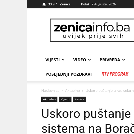
C
33.9
Petak, 7 Augusta, 2026
Zenica
zenicainfo.ba
VIJESTI
VIDEO
PRIVREDA
POSLJEDNJI POZDRAVI
Naslovnica
Aktuelno
Uskoro puštanje u rad solar
Aktuelno
Vijesti
Zenica
Uskoro puštanje 
sistema na Bora