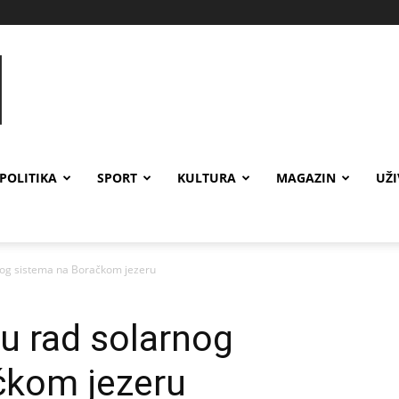
POLITIKA
SPORT
KULTURA
MAGAZIN
UŽ
nog sistema na Boračkom jezeru
u rad solarnog
čkom jezeru