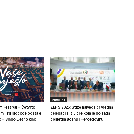
Aktuelno
m Festival – Četvrto
ZEPS 2026: Stiže najveća privredna
om Trg slobode postaje
delegacija iz Libije koja je do sada
 – Bingo Ljetno kino
posjetila Bosnu i Hercegovinu