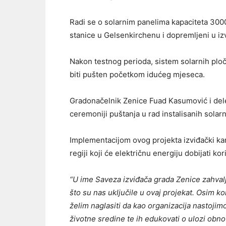
Radi se o solarnim panelima kapaciteta 300
stanice u Gelsenkirchenu i dopremljeni u i
Nakon testnog perioda, sistem solarnih plo
biti pušten početkom idućeg mjeseca.
Gradonačelnik Zenice Fuad Kasumović i del
ceremoniji puštanja u rad instalisanih solar
Implementacijom ovog projekta izviđački kam
regiji koji će električnu energiju dobijati ko
“U ime Saveza izviđača grada Zenice zahva
što su nas uključile u ovaj projekat. Osim ko
želim naglasiti da kao organizacija nastojimo
životne sredine te ih edukovati o ulozi obno