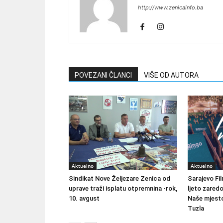
http://www.zenicainfo.ba
POVEZANI ČLANCI
VIŠE OD AUTORA
Aktuelno
Aktuelno
Sindikat Nove Željezare Zenica od
Sarajevo Fil
uprave traži isplatu otpremnina -rok,
ljeto zared
10. avgust
Naše mjesto
Tuzla