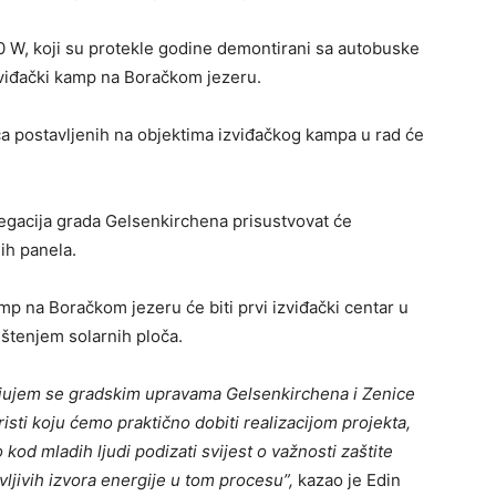
0 W, koji su protekle godine demontirani sa autobuske
zviđački kamp na Boračkom jezeru.
ča postavljenih na objektima izviđačkog kampa u rad će
egacija grada Gelsenkirchena prisustvovat će
nih panela.
p na Boračkom jezeru će biti prvi izviđački centar u
rištenjem solarnih ploča.
ljujem se gradskim upravama Gelsenkirchena i Zenice
risti koju ćemo praktično dobiti realizacijom projekta,
 kod mladih ljudi podizati svijest o važnosti zaštite
vljivih izvora energije u tom procesu”,
kazao je Edin