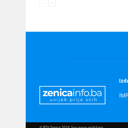
Izd
IM
© RTV Zenica 2019. Sva prava pridržana.