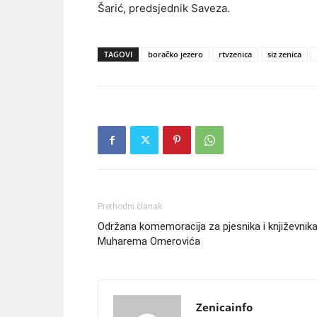
Šarić, predsjednik Saveza.
TAGOVI
boračko jezero
rtvzenica
siz zenica
Prethodni članak
Održana komemoracija za pjesnika i književnik
Muharema Omerovića
Zenicainfo