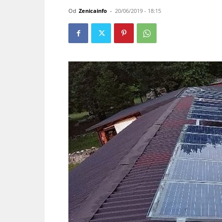
Od
Zenicainfo
-
20/06/2019 - 18:15