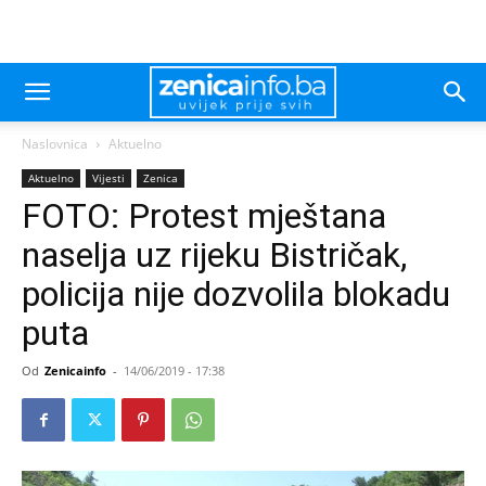
Naslovnica
Aktuelno
Aktuelno
Vijesti
Zenica
FOTO: Protest mještana
naselja uz rijeku Bistričak,
policija nije dozvolila blokadu
puta
Od
Zenicainfo
-
14/06/2019 - 17:38