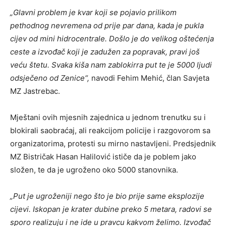
„Glavni problem je kvar koji se pojavio prilikom
pethodnog nevremena od prije par dana, kada je pukla
cijev od mini hidrocentrale. Došlo je do velikog oštećenja
ceste a izvođač koji je zadužen za popravak, pravi još
veću štetu. Svaka kiša nam zablokirra put te je 5000 ljudi
odsječeno od Zenice“,
navodi Fehim Mehić, član Savjeta
MZ Jastrebac.
Mještani ovih mjesnih zajednica u jednom trenutku su i
blokirali saobraćaj, ali reakcijom policije i razgovorom sa
organizatorima, protesti su mirno nastavljeni. Predsjednik
MZ Bistričak Hasan Halilović ističe da je poblem jako
složen, te da je ugroženo oko 5000 stanovnika.
„Put je ugroženiji nego što je bio prije same eksplozije
cijevi. Iskopan je krater dubine preko 5 metara, radovi se
sporo realizuju i ne ide u pravcu kakvom želimo. Izvođač