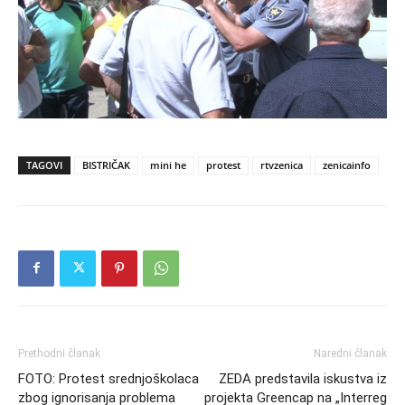
TAGOVI
BISTRIČAK
mini he
protest
rtvzenica
zenicainfo
Prethodni članak
Naredni članak
FOTO: Protest srednjoškolaca
ZEDA predstavila iskustva iz
zbog ignorisanja problema
projekta Greencap na „Interreg