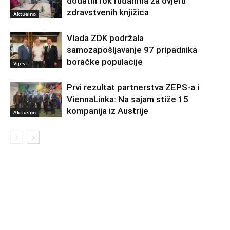
dodatni rok rudarima za ovjeru
zdravstvenih knjižica
Aktuelno
Vlada ZDK podržala
samozapošljavanje 97 pripadnika
boračke populacije
Vijesti
Prvi rezultat partnerstva ZEPS-a i
ViennaLinka: Na sajam stiže 15
kompanija iz Austrije
Aktuelno