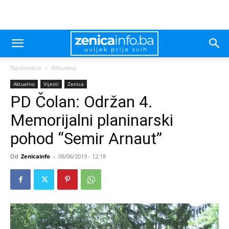
Naslovnica
Aktuelno
Aktuelno
Vijesti
Zenica
PD Čolan: Održan 4.
Memorijalni planinarski
pohod “Semir Arnaut”
Od
Zenicainfo
-
08/06/2019 - 12:18