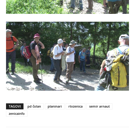
TAGOVI
pd čolan
planinari
rtvzenica
semir arnaut
zenicainfo