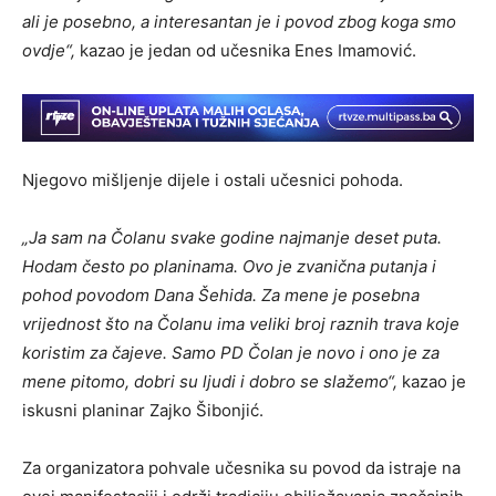
ali je posebno, a interesantan je i povod zbog koga smo
ovdje“,
kazao je jedan od učesnika Enes Imamović.
Njegovo mišljenje dijele i ostali učesnici pohoda.
„Ja sam na Čolanu svake godine najmanje deset puta.
Hodam često po planinama. Ovo je zvanična putanja i
pohod povodom Dana Šehida. Za mene je posebna
vrijednost što na Čolanu ima veliki broj raznih trava koje
koristim za čajeve. Samo PD Čolan je novo i ono je za
mene pitomo, dobri su ljudi i dobro se slažemo“,
kazao je
iskusni planinar Zajko Šibonjić.
Za organizatora pohvale učesnika su povod da istraje na