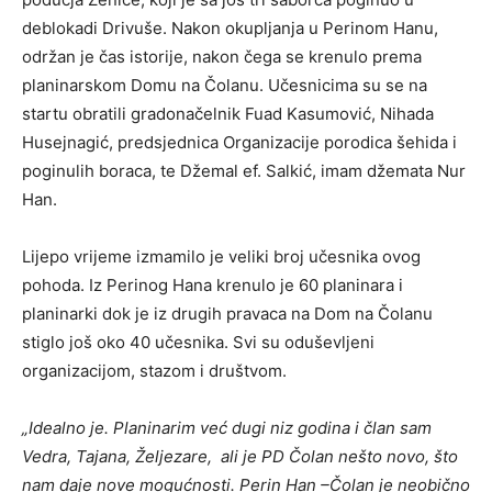
deblokadi Drivuše. Nakon okupljanja u Perinom Hanu,
održan je čas istorije, nakon čega se krenulo prema
planinarskom Domu na Čolanu. Učesnicima su se na
startu obratili gradonačelnik Fuad Kasumović, Nihada
Husejnagić, predsjednica Organizacije porodica šehida i
poginulih boraca, te Džemal ef. Salkić, imam džemata Nur
Han.
Lijepo vrijeme izmamilo je veliki broj učesnika ovog
pohoda. Iz Perinog Hana krenulo je 60 planinara i
planinarki dok je iz drugih pravaca na Dom na Čolanu
stiglo još oko 40 učesnika. Svi su oduševljeni
organizacijom, stazom i društvom.
„Idealno je. Planinarim već dugi niz godina i član sam
Vedra, Tajana, Željezare, ali je PD Čolan nešto novo, što
nam daje nove mogućnosti. Perin Han –Čolan je neobično