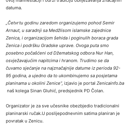
ovoj manifestaciji i održi tradiciju obilježavanja značajnih
datuma.
„Četvrtu godinu zaredom organizujemo pohod Semir
Arnaut, u saradnji sa Medžlisom islamske zajednice
Zenica, i organizacijom šehida i poginulih boraca grada
Zenica i podršku Gradske uprave. Ovoga puta smo
posebno počašćeni od Džematskog odbora Nur Han,
osvježavajućim napitcima i hranom. Trudimo se da
čuvamo sjećanje na najznačajnije datume iz perioda 92-
95 godina, a ujedno da to ukombinujemo sa posjetama
planinama u okolini Zenice“,
izjavio je portal
Zenicainfo.ba
naš kolega Sinan Gluhić, predsjednik PD Čolan.
Organizator je za sve učesnike obezbjedio tradicionalni
planinarski ručak.U poslijepodnevnim satima planiran je
povratak u Zenicu.