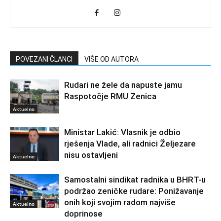
POVEZANI ČLANCI
VIŠE OD AUTORA
Rudari ne žele da napuste jamu
Raspotočje RMU Zenica
Aktuelno
Ministar Lakić: Vlasnik je odbio
rješenja Vlade, ali radnici Željezare
nisu ostavljeni
Aktuelno
Samostalni sindikat radnika u BHRT-u
podržao zeničke rudare: Ponižavanje
onih koji svojim radom najviše
Aktuelno
doprinose