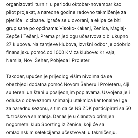
organizovati turnir u periodu oktobar-novembar kao
pilot projekat, a naredne godine redovno takmičenje za
pjetliće i cicibane. Igraće se u dvorani, a ekipe će biti
grupisane po općinama: Visoko-Kakanj, Zenica, Maglaj-
Žepče i Tešanj. Prema prijedlogu učestvovalo bi ukupno
27 klubova. Na zahtjeve klubova, Izvršni odbor je odobrio
finansijsku pomoć od 1000 KM za klubove: Krivaja,
Nemila, Novi Šeher, Pobjeda i Proleter.
Također, upućen je prijedlog višim nivoima da se
obezbjedi dodatna pomoć Novom Šeheru i Proleteru, čiji
su tereni uništeni u posljednjim poplavama. Usvojena je i
odluka o obaveznom snimanju utakmica kantonalne lige
za narednu sezonu, s tim da će NS ZDK participirati sa 50
% troškova snimanja. Danas je u članstvo primljen
nogometni klub Sporting iz Zenice, koji će sa
omladinskim selekcijama učestvovati u takmičenju.