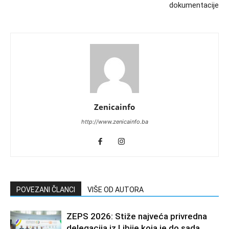
dokumentacije
Zenicainfo
http://www.zenicainfo.ba
POVEZANI ČLANCI
VIŠE OD AUTORA
ZEPS 2026: Stiže najveća privredna
delegacija iz Libije koja je do sada