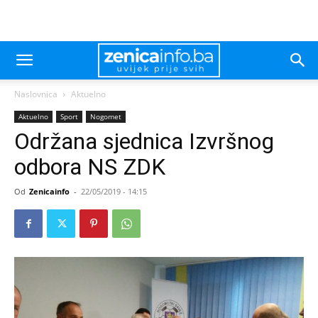
Naslovnica
Aktuelno
Aktuelno
Sport
Nogomet
Održana sjednica Izvršnog
odbora NS ZDK
Od
Zenicainfo
-
22/05/2019 - 14:15