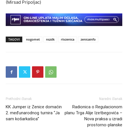
(Mirsad Pripoljac)
TAGOVI
nogomet
nszdk
rtvzenica
zenicainfo
Prethodni članak
Naredni članak
KK Jumper iz Zenice domaćin
Radionica o Regulacionom
2. međunarodnog turnira “Ja
planu Trga Alije Izetbegovića –
sam košarkašica”
Nova praksa u izradi
prostorno-planske