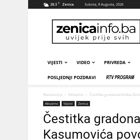
C
28.3
Subota, 8 Augusta, 2026
Zenica
zenicainfo.ba
VIJESTI
VIDEO
PRIVREDA
POSLJEDNJI POZDRAVI
Naslovnica
Aktuelno
Čestitka gradonačelnika Zen
Aktuelno
Vijesti
Zenica
Čestitka gradona
Kasumovića pov