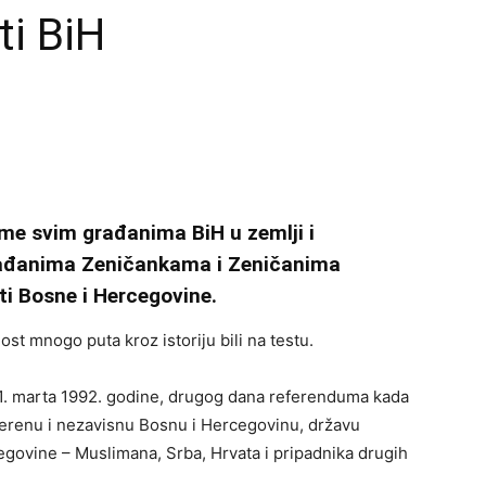
ti BiH
ime svim građanima BiH u zemlji i
rađanima Zeničankama i Zeničanima
i Bosne i Hercegovine.
ost mnogo puta kroz istoriju bili na testu.
e 1. marta 1992. godine, drugog dana referenduma kada
uverenu i nezavisnu Bosnu i Hercegovinu, državu
govine – Muslimana, Srba, Hrvata i pripadnika drugih