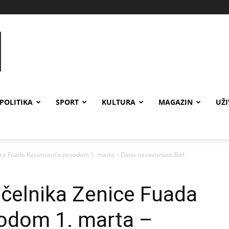
POLITIKA
SPORT
KULTURA
MAGAZIN
UŽ
ice Fuada Kasumovića povodom 1. marta – Dana nezavisnosti BiH
čelnika Zenice Fuada
odom 1. marta –