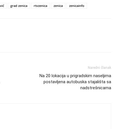
vić
grad zenica
rtvzenica
zenica
zenicainfo
Naredni članak
Na 20 lokacija u prigradskim naseljima
a
postavljena autobuska stajališta sa
nadstrešnicama