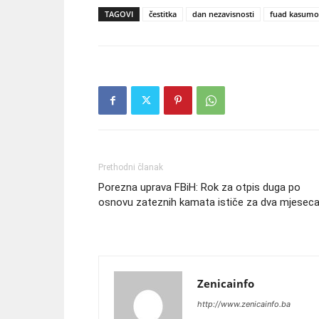
TAGOVI
čestitka
dan nezavisnosti
fuad kasumo
Prethodni članak
Porezna uprava FBiH: Rok za otpis duga po
osnovu zateznih kamata ističe za dva mjesec
Zenicainfo
http://www.zenicainfo.ba