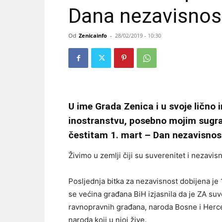
Dana nezavisnos
Od
Zenicainfo
-
28/02/2019 - 10:30
U ime Grada Zenica i u svoje lično 
inostranstvu, posebno mojim sug
čestitam 1. mart – Dan nezavisnost
Živimo u zemlji čiji su suverenitet i nezavisn
Posljednja bitka za nezavisnost dobijena j
se većina građana BiH izjasnila da je ZA s
ravnopravnih građana, naroda Bosne i Herce
naroda koji u njoj žive.