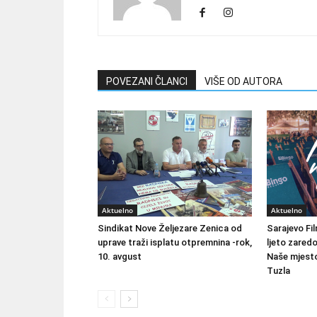
POVEZANI ČLANCI
VIŠE OD AUTORA
Aktuelno
Aktuelno
Sindikat Nove Željezare Zenica od
Sarajevo Fil
uprave traži isplatu otpremnina -rok,
ljeto zared
10. avgust
Naše mjesto
Tuzla