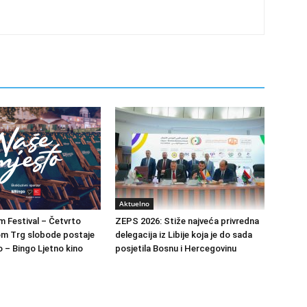
Aktuelno
m Festival – Četvrto
ZEPS 2026: Stiže najveća privredna
om Trg slobode postaje
delegacija iz Libije koja je do sada
 – Bingo Ljetno kino
posjetila Bosnu i Hercegovinu