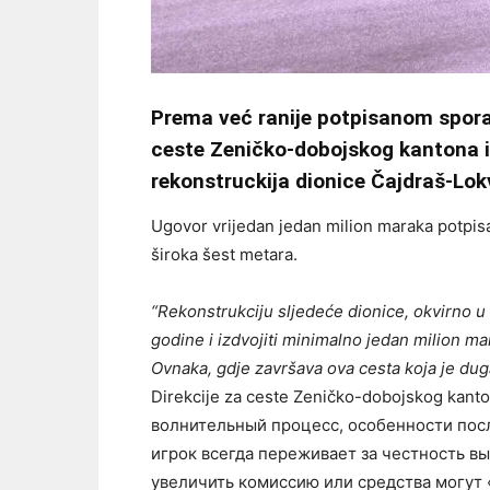
Prema već ranije potpisanom spor
ceste Zeničko-dobojskog kantona i
rekonstruckija dionice Čajdraš-Lok
Ugovor vrijedan jedan milion maraka potpisa
široka šest metara.
“Rekonstrukciju sljedeće dionice, okvirno 
godine i izdvojiti minimalno jedan milion m
Ovnaka, gdje završava ova cesta koja je dug
Direkcije za ceste Zeničko-dobojskog kant
волнительный процесс, особенности пос
игрок всегда переживает за честность вы
увеличить комиссию или средства могут «