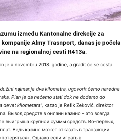
azumu između Kantonalne direkcije za
 kompanije Almy Trasnport, danas je počela
vine na regionalnoj cesti R413a.
n je u novembru 2018. godine, a gradit će se cesta
u dužini najmanje dva kilometra, ugovorit ćemo naredne
araka. Plan je da nećemo stati dok ne dođemo do
a devet kilometara”,
kazao je Refik Zeković, direktor
ona.
Вывод средств в онлайн казино – это всегда
ле выигрыша крупной суммы средств. Во-первых,
плат. Ведь казино может отказать в транзакции,
потеряться». Однако если играть в