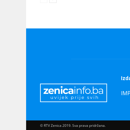
Izd
IM
© RTV Zenica 2019. Sva prava pridržana.