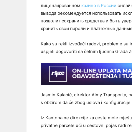
лицензированном
казино в России
онлайн
вывода рекомендуется использовать иск
позволит сохранить средства и быть уве
хранить свои пароли и платежные данны
Kako su rekli izvođači radovi, probleme su 
uspjeli dogovoriti sa čelnim ljudima Grada Z
Jasmin Kalabić, direktor Almy Transporta, p
s obzirom da će zbog uslova i konfiguracije 
Iz Kantonalne direkcije za ceste mole mješt
privatne parcele ući u cestovni pojas radi re