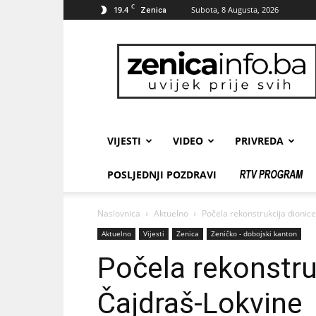
C
19.4
Subota, 8 Augusta, 2026
Zenica
zenicainfo.ba
VIJESTI
VIDEO
PRIVREDA
POSLJEDNJI POZDRAVI
Naslovnica
Aktuelno
Počela rekonstrukcija dionic
Aktuelno
Vijesti
Zenica
Zeničko - dobojski kanton
Počela rekonstru
Čajdraš-Lokvine