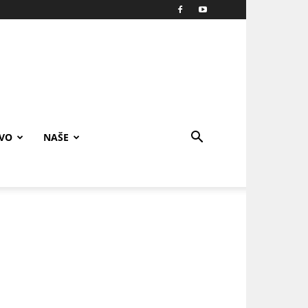
IVO
NAŠE