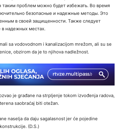
 таким проблем можно будет избежать. Во время
лючительно безопасные и надежные методы. Это
ренным в своей защищенности. Также следует
е в надежных местах
.
imali sa vodovodnom i kanalizacijom mrežom, ali su se
enice, obzirom da je to njihova nadležnost.
ozvao je građane na strpljenje tokom izvođenja radova,
terena saobraćaj biti otežan.
ane naselja da daju sagalasnost jer će pojedine
konstrukcije. (D.S.)