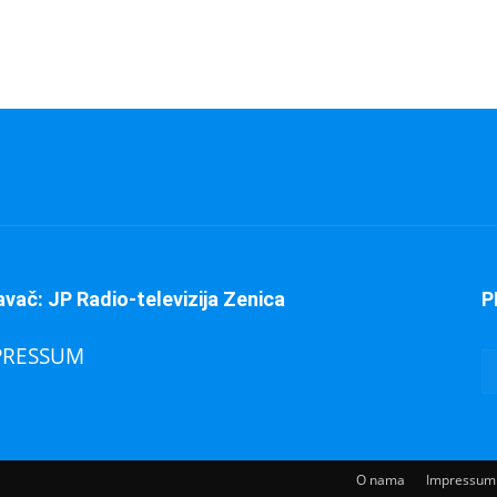
avač: JP Radio-televizija Zenica
P
PRESSUM
O nama
Impressum