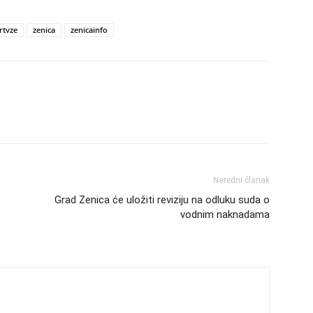
rtvze
zenica
zenicainfo
Naredni članak
Grad Zenica će uložiti reviziju na odluku suda o
vodnim naknadama