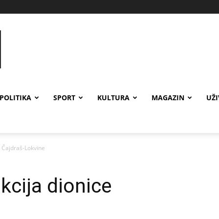
POLITIKA
SPORT
KULTURA
MAGAZIN
UŽ
e Čajdraš-Lokvine
kcija dionice