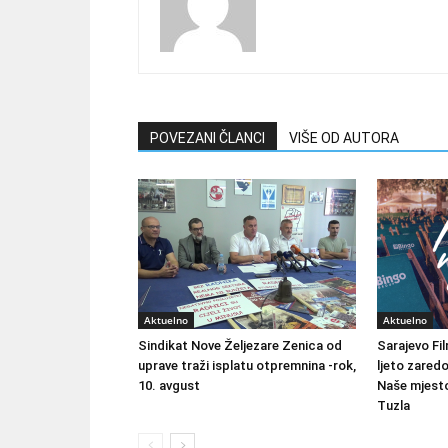
POVEZANI ČLANCI
VIŠE OD AUTORA
Aktuelno
Aktuelno
Sindikat Nove Željezare Zenica od
Sarajevo Fil
uprave traži isplatu otpremnina -rok,
ljeto zared
10. avgust
Naše mjesto
Tuzla