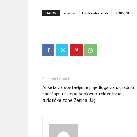
TAGOVI
čajdraš
kantonalne ceste
LOKVINE
Prethodni članak
Anketa za dostavljanje prijedloga za izgradnju
sadržaja u sklopu poslovno-rekreativno-
turističke zone Zenica Jug