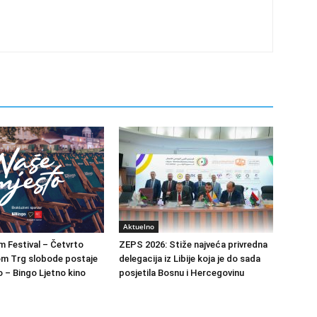
Aktuelno
m Festival – Četvrto
ZEPS 2026: Stiže najveća privredna
om Trg slobode postaje
delegacija iz Libije koja je do sada
 – Bingo Ljetno kino
posjetila Bosnu i Hercegovinu