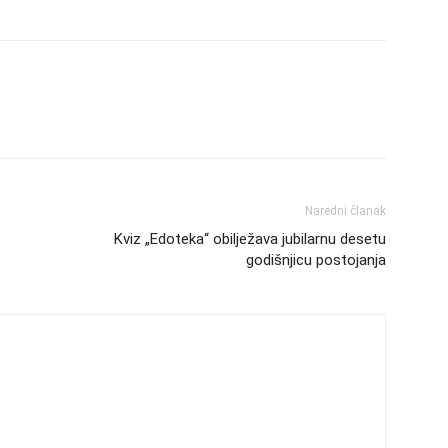
Naredni članak
Kviz „Edoteka“ obilježava jubilarnu desetu
godišnjicu postojanja