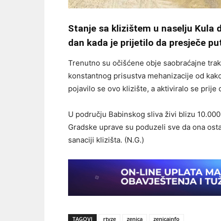
Stanje sa klizištem u naselju Kula 
dan kada je prijetilo da presječe p
Trenutno su očišćene obje saobraćajne trake
konstantnog prisustva mehanizacije od kako 
pojavilo se ovo klizište, a aktiviralo se pri
U području Babinskog sliva živi blizu 10.000
Gradske uprave su poduzeli sve da ona ostan
sanaciji klizišta. (N.G.)
TAGOVI
rtvze
zenica
zenicainfo