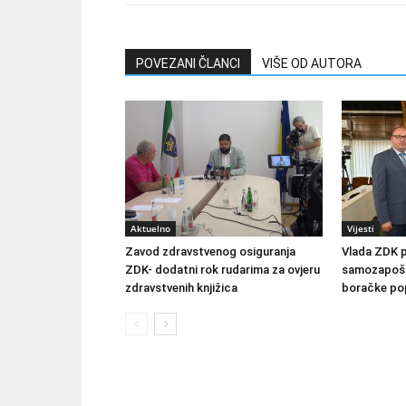
POVEZANI ČLANCI
VIŠE OD AUTORA
Aktuelno
Vijesti
Zavod zdravstvenog osiguranja
Vlada ZDK 
ZDK- dodatni rok rudarima za ovjeru
samozapošlj
zdravstvenih knjižica
boračke pop