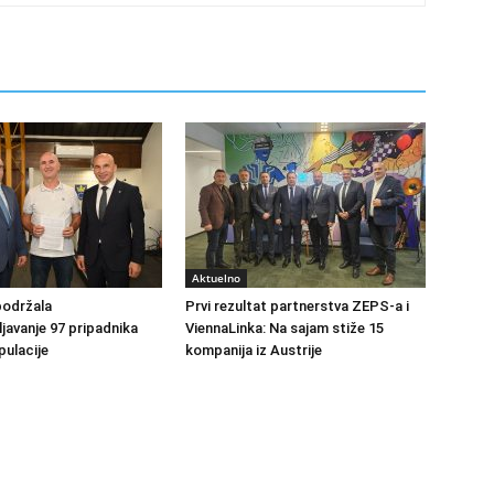
Aktuelno
podržala
Prvi rezultat partnerstva ZEPS-a i
avanje 97 pripadnika
ViennaLinka: Na sajam stiže 15
ulacije
kompanija iz Austrije