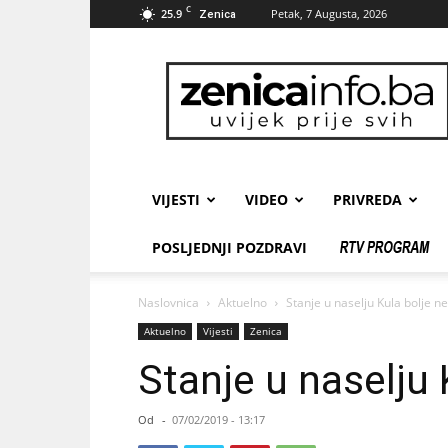
C
25.9
Petak, 7 Augusta, 2026
Zenica
zenicainfo.ba
VIJESTI
VIDEO
PRIVREDA
POSLJEDNJI POZDRAVI
Naslovnica
Aktuelno
Stanje u naselju Kula bolje n
Aktuelno
Vijesti
Zenica
Stanje u naselju 
Od
-
07/02/2019 - 13:17