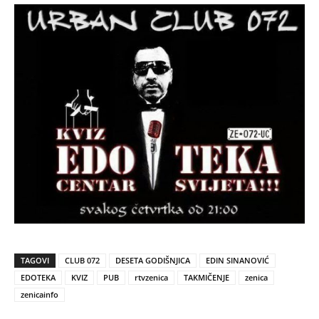
TAGOVI
CLUB 072
DESETA GODIŠNJICA
EDIN SINANOVIĆ
EDOTEKA
KVIZ
PUB
rtvzenica
TAKMIČENJE
zenica
zenicainfo