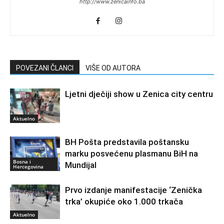
http://www.zenicainfo.ba
POVEZANI ČLANCI
VIŠE OD AUTORA
Ljetni dječiji show u Zenica city centru
Aktuelno
BH Pošta predstavila poštansku
marku posvećenu plasmanu BiH na
Bosna i
Mundijal
Hercegovina
Prvo izdanje manifestacije ‘Zenička
trka’ okupiće oko 1.000 trkača
Aktuelno