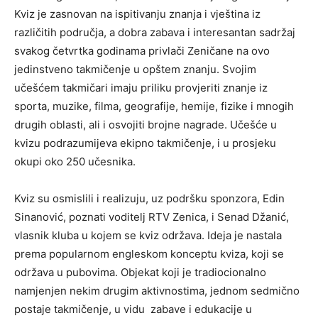
Kviz je zasnovan na ispitivanju znanja i vještina iz
različitih područja, a dobra zabava i interesantan sadržaj
svakog četvrtka godinama privlači Zeničane na ovo
jedinstveno takmičenje u opštem znanju. Svojim
učešćem takmičari imaju priliku provjeriti znanje iz
sporta, muzike, filma, geografije, hemije, fizike i mnogih
drugih oblasti, ali i osvojiti brojne nagrade. Učešće u
kvizu podrazumijeva ekipno takmičenje, i u prosjeku
okupi oko 250 učesnika.
Kviz su osmislili i realizuju, uz podršku sponzora, Edin
Sinanović, poznati voditelj RTV Zenica, i Senad Džanić,
vlasnik kluba u kojem se kviz održava. Ideja je nastala
prema popularnom engleskom konceptu kviza, koji se
održava u pubovima. Objekat koji je tradiocionalno
namjenjen nekim drugim aktivnostima, jednom sedmično
postaje takmičenje, u vidu zabave i edukacije u