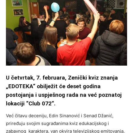
U četvrtak, 7. februara, Zenički kviz znanja
„EDOTEKA“ obilježit će deset godina
postojanja i uspješnog rada na već poznatoj
lokaciji “Club 072“.
Već čitavu deceniju, Edin Sinanović i Senad Džanić,
priređuju svojim sugrađanima kviz edukacijskog i
zabavnog karaktera, van okvira televizijskog emitovanja.