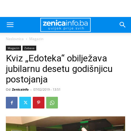
Naslovnica
Magazin
Magazin
Zabava
Kviz „Edoteka“ obilježava
jubilarnu desetu godišnjicu
postojanja
Od
Zenicainfo
-
07/02/2019 - 13:51