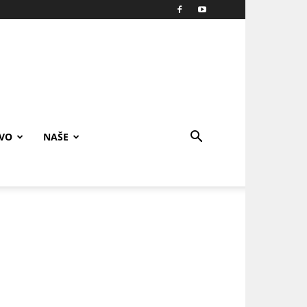
IVO
NAŠE