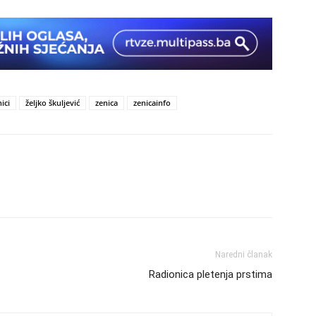
ici
željko škuljević
zenica
zenicainfo
Naredni članak
Radionica pletenja prstima