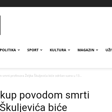
POLITIKA
SPORT
KULTURA
MAGAZIN
UŽ
mrti profesora Željka Škuljevića biće održan sutra u 13...
skup povodom smrti
Škuljevića biće