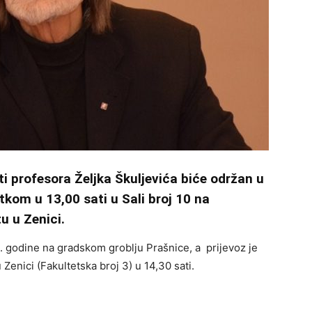
profesora Željka Škuljevića biće održan u
tkom u 13,00 sati u Sali broj 10 na
u u Zenici.
9. godine na gradskom groblju Prašnice, a prijevoz je
Zenici (Fakultetska broj 3) u 14,30 sati.