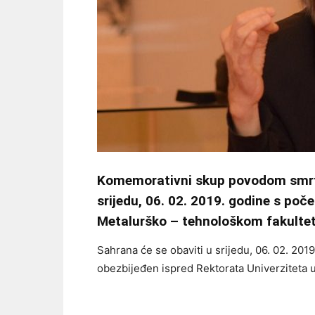
Komemorativni skup povodom smrti 
srijedu, 06. 02. 2019. godine s poče
Metalurško – tehnološkom fakultet
Sahrana će se obaviti u srijedu, 06. 02. 201
obezbijeđen ispred Rektorata Univerziteta u 