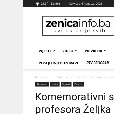
C
24.9
Četvrtak, 6 Augusta, 2026
Zenica
zenicainfo.ba
VIJESTI
VIDEO
PRIVREDA
POSLJEDNJI POZDRAVI
Naslovnica
Aktuelno
Komemorativni skup povodom s
Aktuelno
Naše
Vijesti
Zenica
Komemorativni 
profesora Željka 