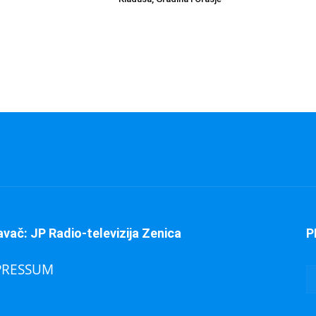
avač: JP Radio-televizija Zenica
P
PRESSUM