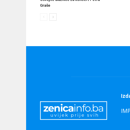
Graše
Izd
IM