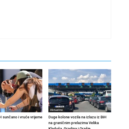
Aktuelno
H sunčano i vruće vrijeme
Duge kolone vozila na izlazu iz BiH
na graničnim prelazima Velika
Kladuša, Gradina i Orašje