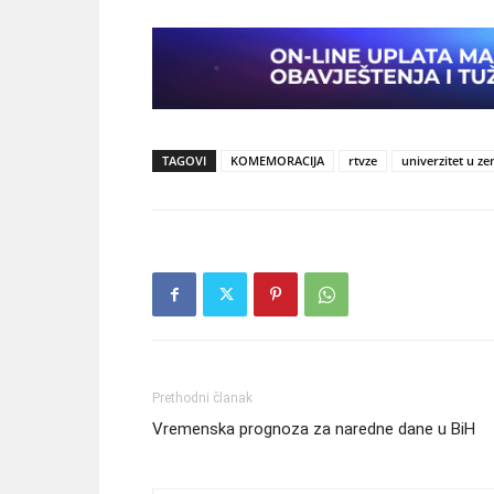
TAGOVI
KOMEMORACIJA
rtvze
univerzitet u zen
Prethodni članak
Vremenska prognoza za naredne dane u BiH