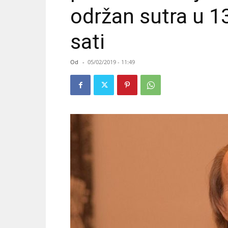
održan sutra u 13
sati
Od
-
05/02/2019 - 11:49