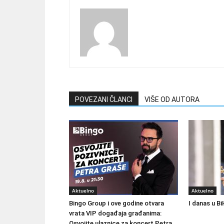
POVEZANI ČLANCI
VIŠE OD AUTORA
Aktuelno
Aktuelno
Bingo Group i ove godine otvara
I danas u Bi
vrata VIP događaja građanima:
Osvojite ulaznice za koncert Petra