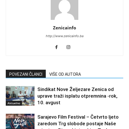
Zenicainfo
http://www.zenicainfo.ba
POVEZANI ČLANCI
VIŠE OD AUTORA
Sindikat Nove Željezare Zenica od
uprave traži isplatu otpremnina -rok,
10. avgust
Aktuelno
Sarajevo Film Festival – Četvrto ljeto
zaredom Trg slobode postaje Naše