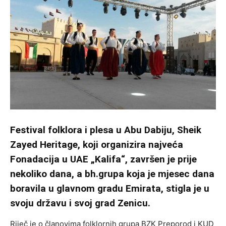
Festival folklora i plesa u Abu Dabiju, Sheik
Zayed Heritage, koji organizira najveća
Fonadacija u UAE „Kalifa“, završen je prije
nekoliko dana, a bh.grupa koja je mjesec dana
boravila u glavnom gradu Emirata, stigla je u
svoju državu i svoj grad Zenicu.
Riječ je o članovima folklornih grupa BZK Preporod i KUD