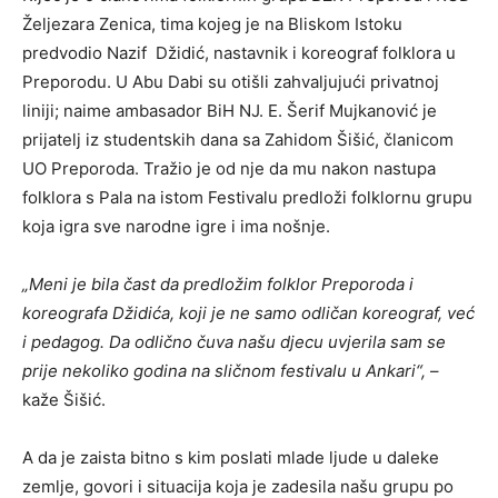
Željezara Zenica, tima kojeg je na Bliskom Istoku
predvodio Nazif Džidić, nastavnik i koreograf folklora u
Preporodu. U Abu Dabi su otišli zahvaljujući privatnoj
liniji; naime ambasador BiH NJ. E. Šerif Mujkanović je
prijatelj iz studentskih dana sa Zahidom Šišić, članicom
UO Preporoda. Tražio je od nje da mu nakon nastupa
folklora s Pala na istom Festivalu predloži folklornu grupu
koja igra sve narodne igre i ima nošnje.
„Meni je bila čast da predložim folklor Preporoda i
koreografa Džidića, koji je ne samo odličan koreograf, već
i pedagog. Da odlično čuva našu djecu uvjerila sam se
prije nekoliko godina na sličnom festivalu u Ankari“,
–
kaže Šišić.
A da je zaista bitno s kim poslati mlade ljude u daleke
zemlje, govori i situacija koja je zadesila našu grupu po