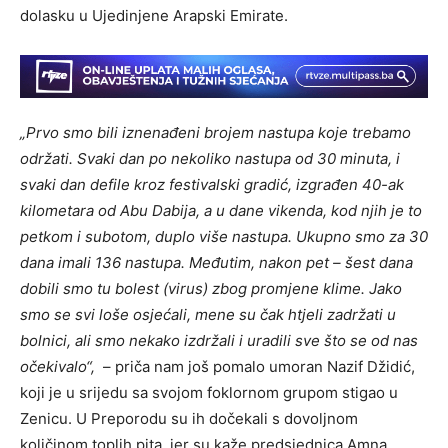
dolasku u Ujedinjene Arapski Emirate.
„Prvo smo bili iznenađeni brojem nastupa koje trebamo
održati. Svaki dan po nekoliko nastupa od 30 minuta, i
svaki dan defile kroz festivalski gradić, izgrađen 40-ak
kilometara od Abu Dabija, a u dane vikenda, kod njih je to
petkom i subotom, duplo više nastupa. Ukupno smo za 30
dana imali 136 nastupa. Međutim, nakon pet – šest dana
dobili smo tu bolest (virus) zbog promjene klime. Jako
smo se svi loše osjećali, mene su čak htjeli zadržati u
bolnici, ali smo nekako izdržali i uradili sve što se od nas
očekivalo“,
– priča nam još pomalo umoran Nazif Džidić,
koji je u srijedu sa svojom foklornom grupom stigao u
Zenicu. U Preporodu su ih dočekali s dovoljnom
količinom toplih pita, jer su kaže predsjednica Amna