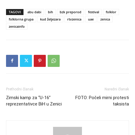
TAGOVI
abu dabi
bih
bzk preporod
festival
folklor
folklorna grupa
kud željezara
rtvzenica
uae
zenica
zenicainfo
Prethodni članak
Naredni članak
Zimski kamp za “U-16”
FOTO: Počeli mirni protesti
reprezentativce BiH u Zenici
taksista