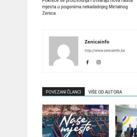
Pokreće se proizvodnja i otvaraju nova radna
mjesta u pogonima nekadašnjeg Metalnog
Zenica
Zenicainfo
http://www.zenicainfo.ba
POVEZANI ČLANCI
VIŠE OD AUTORA