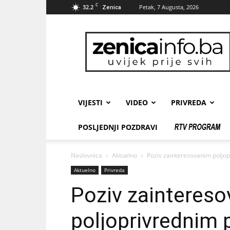
C
32.2
Petak, 7 Augusta, 2026
Zenica
zenicainfo.ba
VIJESTI
VIDEO
PRIVREDA
POSLJEDNJI POZDRAVI
Naslovnica
Aktuelno
Poziv zainteresovanim poljo
Aktuelno
Privreda
Poziv zainteres
poljoprivrednim 