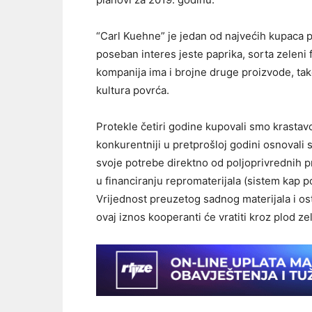
“Carl Kuehne” je jedan od najvećih kupaca p
poseban interes jeste paprika, sorta zelen
kompanija ima i brojne druge proizvode, ta
kultura povrća.
Protekle četiri godine kupovali smo krastavc
konkurentniji u pretprošloj godini osnovali
svoje potrebe direktno od poljoprivrednih 
u financiranju repromaterijala (sistem kap po 
Vrijednost preuzetog sadnog materijala i os
ovaj iznos kooperanti će vratiti kroz plod ze