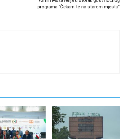
Armin Muzaferija u utorak gost noćnog
programa “Čekam te na starom mjestu”