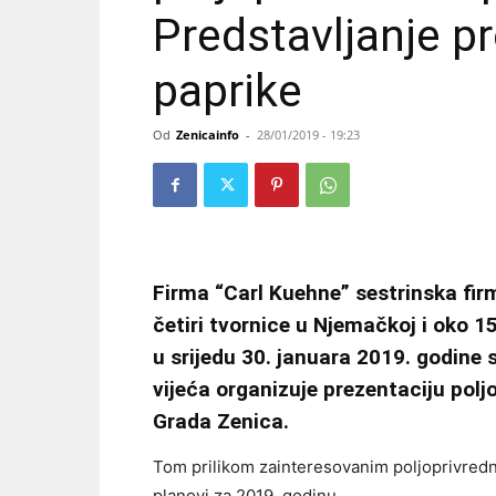
Predstavljanje p
paprike
Od
Zenicainfo
-
28/01/2019 - 19:23
Firma “Carl Kuehne” sestrinska fi
četiri tvornice u Njemačkoj i oko 1
u srijedu 30. januara 2019. godine 
vijeća organizuje prezentaciju pol
Grada Zenica.
Tom prilikom zainteresovanim poljoprivredn
planovi za 2019. godinu.