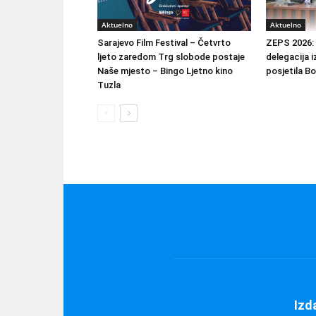
Aktuelno
Aktuelno
Sarajevo Film Festival – Četvrto
ZEPS 2026: 
ljeto zaredom Trg slobode postaje
delegacija i
Naše mjesto – Bingo Ljetno kino
posjetila B
Tuzla
Izd