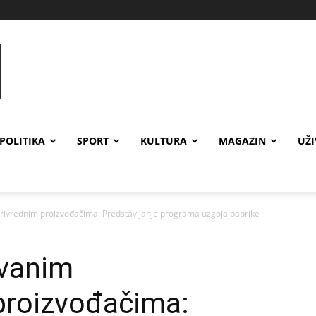
POLITIKA
SPORT
KULTURA
MAGAZIN
UŽ
privrednim proizvođačima: Predstavljanje programa uzgoja paprike
ovanim
proizvođačima: