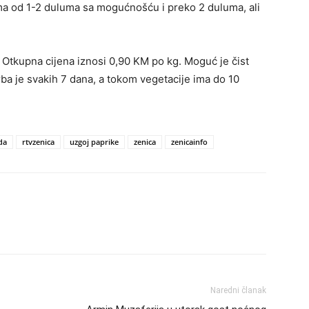
ma od 1-2 duluma sa mogućnošću i preko 2 duluma, ali
 Otkupna cijena iznosi 0,90 KM po kg. Moguć je čist
a je svakih 7 dana, a tokom vegetacije ima do 10
da
rtvzenica
uzgoj paprike
zenica
zenicainfo
Naredni članak