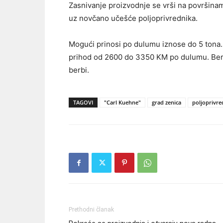
Zasnivanje proizvodnje se vrši na površina
uz novčano učešće poljoprivrednika.
Mogući prinosi po dulumu iznose do 5 tona.
prihod od 2600 do 3350 KM po dulumu. Berb
berbi.
TAGOVI
"Carl Kuehne"
grad zenica
poljoprivre
Prethodni članak