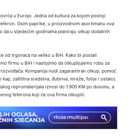
ovrća u Europi. Jedna od kultura za kojom postoji
i feferon. Osim paprike, u proizvodnom asortimanu ova
ko da u sljedećim godinama planiraju otkup dodatnih
e od trgovaca na veliko u BiH. Kako bi postali
 smo firmu u BiH i nastojimo da otkupljujemo robu za
proizvođača. Kompanija nudi zagarantiran otkup, pomoć
kap, zaštitna sredstva, đubriva, mreže, folije i ostalo).
talog repromaterijala iznosi do 1.900 KM po dulumu, a
lenog feferona koji će ova firma otkupiti.