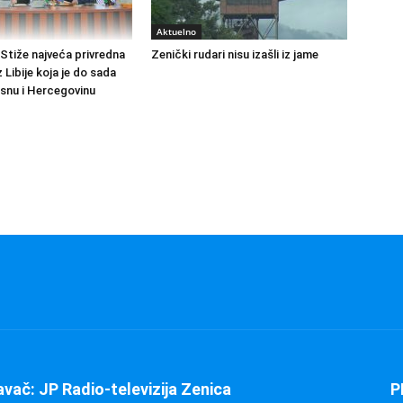
Aktuelno
Stiže najveća privredna
Zenički rudari nisu izašli iz jame
z Libije koja je do sada
osnu i Hercegovinu
avač: JP Radio-televizija Zenica
P