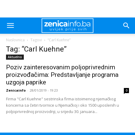
Naslovnica
Tagovi
“Carl Kuehne”
Tag: “Carl Kuehne”
Aktuelno
Poziv zainteresovanim poljoprivrednim
proizvođačima: Predstavljanje programa
uzgoja paprike
Zenicainfo
-
28/01/2019 - 19:23
0
Firma "Carl Kuehne" sestrinska firma istoimenog njemačkog
koncerna sa četiri tvornice u Njemačkoj i oko 1500 uposlenih u
poljoprivrednoj proizvodnji, u srijedu 30. januara...