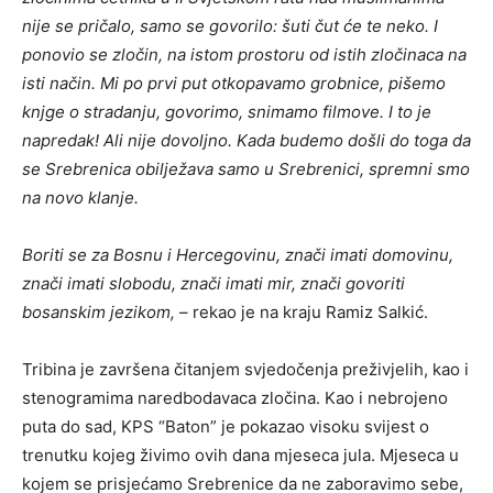
nije se pričalo, samo se govorilo: šuti čut će te neko. I
ponovio se zločin, na istom prostoru od istih zločinaca na
isti način. Mi po prvi put otkopavamo grobnice, pišemo
knjge o stradanju, govorimo, snimamo filmove. I to je
napredak! Ali nije dovoljno. Kada budemo došli do toga da
se Srebrenica obilježava samo u Srebrenici, spremni smo
na novo klanje.
Boriti se za Bosnu i Hercegovinu, znači imati domovinu,
znači imati slobodu, znači imati mir, znači govoriti
bosanskim jezikom,
– rekao je na kraju Ramiz Salkić.
Tribina je završena čitanjem svjedočenja preživjelih, kao i
stenogramima naredbodavaca zločina. Kao i nebrojeno
puta do sad, KPS “Baton” je pokazao visoku svijest o
trenutku kojeg živimo ovih dana mjeseca jula. Mjeseca u
kojem se prisjećamo Srebrenice da ne zaboravimo sebe,