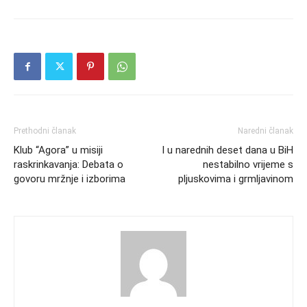
Prethodni članak
Naredni članak
Klub “Agora” u misiji
I u narednih deset dana u BiH
raskrinkavanja: Debata o
nestabilno vrijeme s
govoru mržnje i izborima
pljuskovima i grmljavinom