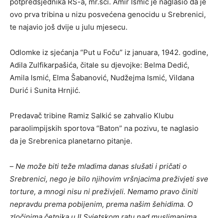
potpredsjednika RS-a, mr.sci. Amir Ismić je naglasio da je
ovo prva tribina u nizu posvećena genocidu u Srebrenici,
te najavio još dvije u julu mjesecu.
Odlomke iz sjećanja “Put u Foču” iz januara, 1942. godine,
Adila Zulfikarpašića, čitale su djevojke: Belma Dedić,
Amila Ismić, Elma Šabanović, Nudžejma Ismić, Vildana
Durić i Sunita Hrnjić.
Predavač tribine Ramiz Salkić se zahvalio Klubu
paraolimpijskih sportova “Baton” na pozivu, te naglasio
da je Srebrenica planetarno pitanje.
–
Ne može biti teže mladima danas slušati i pričati o
Srebrenici, nego je bilo njihovim vršnjacima preživjeti sve
torture, a mnogi nisu ni preživjeli. Nemamo pravo činiti
nepravdu prema pobijenim, prema našim šehidima. O
zločinima četnika u II Svjetskom ratu nad muslimanima