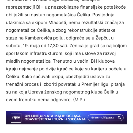
reprezentaciji BiH uz nezaobilazne finansijske poteškoće
obilježili su nastup nogometašica Čelika. Posljednja
utakmica sa ekipom Mladosti, nema rezultatski značaj za
nogometašice Čelika, a zbog rekonstrukcije atletske
staze na Kamberovića polju, odigraće se u Žepču, u
subotu, 19. maja od 17,30 sati. Zenica je grad sa najboljom
sportskom infrastrukturom, koji ima uslove za razvoj
mladih nogometašica. Trenutno u većini BH klubova
igraju najmanje po dvije igračice koje su karijeru počele u
Čeliku. Kako sačuvati ekipu, obezbjediti uslove za
trenažni proces i izboriti povratak u Premijer ligu, pitanja
su na koja Uprava ženskog nogometnog kluba Čelik u
ovom trenutku nema odgovore. (M.P.)