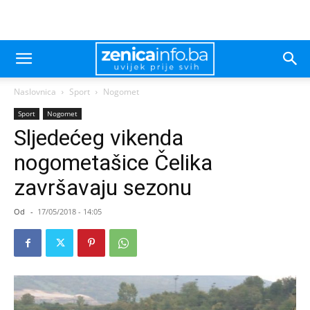
Naslovnica
Sport
Nogomet
Sport
Nogomet
Sljedećeg vikenda
nogometašice Čelika
završavaju sezonu
Od
-
17/05/2018 - 14:05