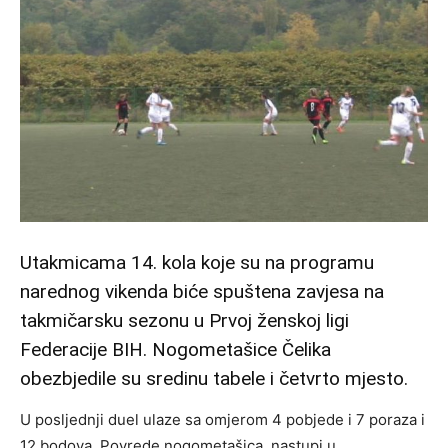
Utakmicama 14. kola koje su na programu
narednog vikenda biće spuštena zavjesa na
takmičarsku sezonu u Prvoj ženskoj ligi
Federacije BIH. Nogometašice Čelika
obezbjedile su sredinu tabele i četvrto mjesto.
U posljednji duel ulaze sa omjerom 4 pobjede i 7 poraza i
12 bodova. Povrede nogometašica, nastupi u