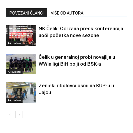
POVEZANI ČLANCI
VIŠE OD AUTORA
NK Čelik: Održana press konferencija
uoči početka nove sezone
Aktuelno
Čelik u generalnoj probi novajlija u
WWin ligi BiH bolji od BSK-a
Aktuelno
Zenički ribolovci osmi na KUP-u u
Jajcu
Aktuelno