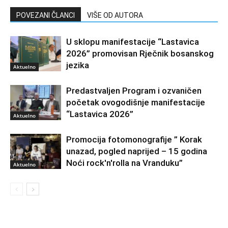
POVEZANI ČLANCI
VIŠE OD AUTORA
U sklopu manifestacije “Lastavica
2026” promovisan Rječnik bosanskog
jezika
Aktuelno
Predastvaljen Program i ozvaničen
početak ovogodišnje manifestacije
“Lastavica 2026”
Aktuelno
Promocija fotomonografije ” Korak
unazad, pogled naprijed – 15 godina
Noći rock'n'rolla na Vranduku”
Aktuelno