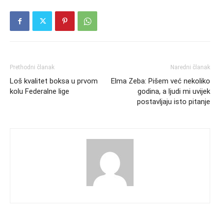
Prethodni članak
Naredni članak
Loš kvalitet boksa u prvom
Elma Zeba: Pišem već nekoliko
kolu Federalne lige
godina, a ljudi mi uvijek
postavljaju isto pitanje