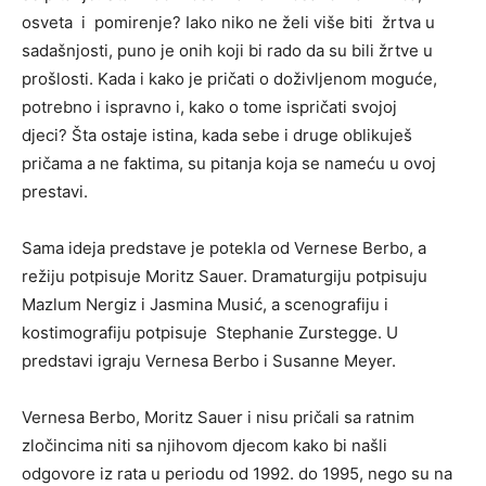
osveta i pomirenje? Iako niko ne želi više biti žrtva u
sadašnjosti, puno je onih koji bi rado da su bili žrtve u
prošlosti. Kada i kako je pričati o doživljenom moguće,
potrebno i ispravno i, kako o tome ispričati svojoj
djeci? Šta ostaje istina, kada sebe i druge oblikuješ
pričama a ne faktima, su pitanja koja se nameću u ovoj
prestavi.
Sama ideja predstave je potekla od Vernese Berbo, a
režiju potpisuje Moritz Sauer. Dramaturgiju potpisuju
Mazlum Nergiz i Jasmina Musić, a scenografiju i
kostimografiju potpisuje Stephanie Zurstegge. U
predstavi igraju Vernesa Berbo i Susanne Meyer.
Vernesa Berbo, Moritz Sauer i nisu pričali sa ratnim
zločincima niti sa njihovom djecom kako bi našli
odgovore iz rata u periodu od 1992. do 1995, nego su na