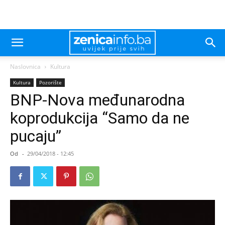
Naslovnica
Kultura
Kultura
Pozorište
BNP-Nova međunarodna
koprodukcija “Samo da ne
pucaju”
Od
-
29/04/2018 - 12:45