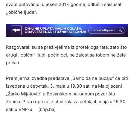
svom putovanju, u jesen 2017. godine, odlučili saslušati
,,obične ljude”.
Razgovarali su sa preživjelima iz protekloga rata, zato što
drugi ,,obični” ljudi, počinioci, ne žalost sa tobom ne žele
pričati.
Premijerna izvedba predstave „Samo da ne pucaju“ će biti
izvedena u četvrtak, 3. maja u 19.30 sati na Maloj sceni
„Žarko Mijatović“ u Bosanskom narodnom pozorištu
Zenica. Prva repriza je planirala za petak, 4. maja u 19.30
sati u BNP-u. (bnp.ba)