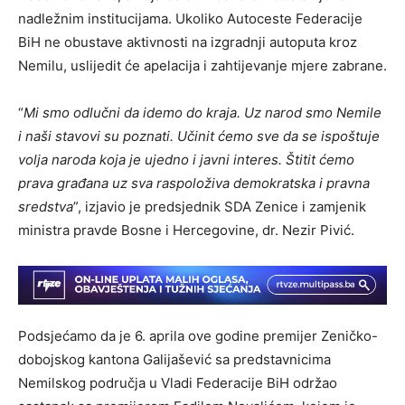
nadležnim institucijama. Ukoliko Autoceste Federacije
BiH ne obustave aktivnosti na izgradnji autoputa kroz
Nemilu, uslijedit će apelacija i zahtijevanje mjere zabrane.
“
Mi smo odlučni da idemo do kraja. Uz narod smo Nemile
i naši stavovi su poznati. Učinit ćemo sve da se ispoštuje
volja naroda koja je ujedno i javni interes. Štitit ćemo
prava građana uz sva raspoloživa demokratska i pravna
sredstva
”, izjavio je predsjednik SDA Zenice i zamjenik
ministra pravde Bosne i Hercegovine, dr. Nezir Pivić.
Podsjećamo da je 6. aprila ove godine premijer Zeničko-
dobojskog kantona Galijašević sa predstavnicima
Nemilskog područja u Vladi Federacije BiH održao