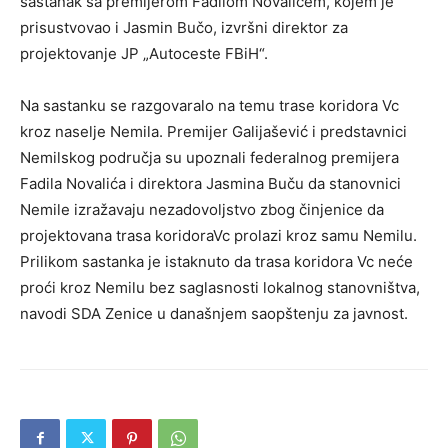
sastanak sa premijerom Fadilom Novalićem, kojem je
prisustvovao i Jasmin Bučo, izvršni direktor za
projektovanje JP „Autoceste FBiH“.
Na sastanku se razgovaralo na temu trase koridora Vc
kroz naselje Nemila. Premijer Galijašević i predstavnici
Nemilskog područja su upoznali federalnog premijera
Fadila Novalića i direktora Jasmina Buču da stanovnici
Nemile izražavaju nezadovoljstvo zbog činjenice da
projektovana trasa koridoraVc prolazi kroz samu Nemilu.
Prilikom sastanka je istaknuto da trasa koridora Vc neće
proći kroz Nemilu bez saglasnosti lokalnog stanovništva,
navodi SDA Zenice u današnjem saopštenju za javnost.