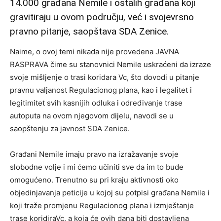
14.000 građana Nemile i ostalih građana koji
gravitiraju u ovom području, već i svojevrsno
pravno pitanje, saopštava SDA Zenice.
Naime, o ovoj temi nikada nije provedena JAVNA
RASPRAVA čime su stanovnici Nemile uskraćeni da izraze
svoje mišljenje o trasi koridara Vc, što dovodi u pitanje
pravnu valjanost Regulacionog plana, kao i legalitet i
legitimitet svih kasnijih odluka i određivanje trase
autoputa na ovom njegovom dijelu, navodi se u
saopštenju za javnost SDA Zenice.
Građani Nemile imaju pravo na izražavanje svoje
slobodne volje i mi ćemo učiniti sve da im to bude
omogućeno. Trenutno su pri kraju aktivnosti oko
objedinjavanja peticije u kojoj su potpisi građana Nemile i
koji traže promjenu Regulacionog plana i izmještanje
trase koridiraVc, a koja će ovih dana biti dostavljena