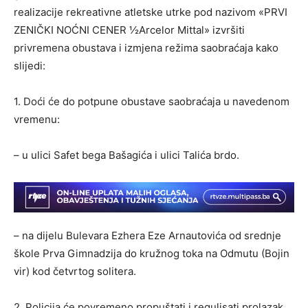
realizacije rekreativne atletske utrke pod nazivom «PRVI
ZENIČKI NOĆNI CENER ½Arcelor Mittal» izvršiti
privremena obustava i izmjena režima saobraćaja kako
slijedi:
1. Doći će do potpune obustave saobraćaja u navedenom
vremenu:
– u ulici Safet bega Bašagića i ulici Talića brdo.
– na dijelu Bulevara Ezhera Eze Arnautovića od srednje
škole Prva Gimnadzija do kružnog toka na Odmutu (Bojin
vir) kod četvrtog solitera.
2. Policija će povremeno propuštati i regulisati prolazak