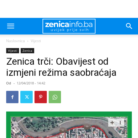
Naslovnica
Vijesti
Vijesti
Zenica
Zenica trči: Obavijest od
izmjeni režima saobraćaja
Od
-
12/04/2018 - 14:42