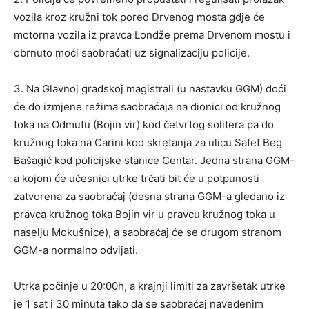
vozila kroz kružni tok pored Drvenog mosta gdje će
motorna vozila iz pravca Londže prema Drvenom mostu i
obrnuto moći saobraćati uz signalizaciju policije.
3. Na Glavnoj gradskoj magistrali (u nastavku GGM) doći
će do izmjene režima saobraćaja na dionici od kružnog
toka na Odmutu (Bojin vir) kod četvrtog solitera pa do
kružnog toka na Carini kod skretanja za ulicu Safet Beg
Bašagić kod policijske stanice Centar. Jedna strana GGM-
a kojom će učesnici utrke trčati bit će u potpunosti
zatvorena za saobraćaj (desna strana GGM-a gledano iz
pravca kružnog toka Bojin vir u pravcu kružnog toka u
naselju Mokušnice), a saobraćaj će se drugom stranom
GGM-a normalno odvijati.
Utrka počinje u 20:00h, a krajnji limiti za završetak utrke
je 1 sat i 30 minuta tako da se saobraćaj navedenim