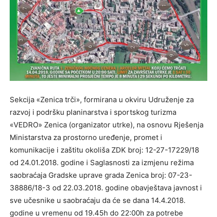
Sekcija «Zenica trči», formirana u okviru Udruženje za
razvoj i podršku planinarstva i sportskog turizma
«VEDRO» Zenica (organizator utrke), na osnovu Rješenja
Ministarstva za prostorno uređenje, promet i
komunikacije i zaštitu okoliša ZDK broj: 12-27-17229/18
od 24.01.2018. godine i Saglasnosti za izmjenu režima
saobraćaja Gradske uprave grada Zenica broj: 07-23-
38886/18-3 od 22.03.2018. godine obavještava javnost i
sve učesnike u saobraćaju da će se dana 14.4.2018.
godine u vremenu od 19.45h do 22:00h za potrebe