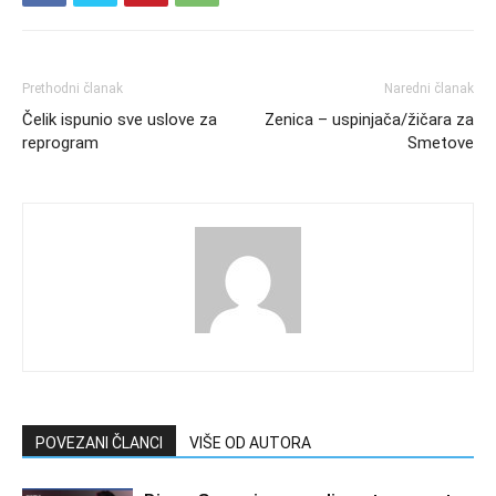
Prethodni članak
Naredni članak
Čelik ispunio sve uslove za
Zenica – uspinjača/žičara za
reprogram
Smetove
POVEZANI ČLANCI
VIŠE OD AUTORA