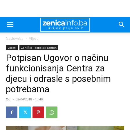
Naslovnica
Vijesti
Vijesti
Zeničko - dobojski kanton
Potpisan Ugovor o načinu
funkcionisanja Centra za
djecu i odrasle s posebnim
potrebama
Od
-
02/04/2018 - 15:49