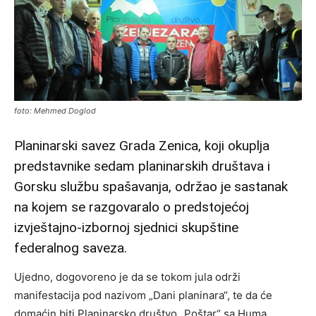
foto: Mehmed Doglod
Planinarski savez Grada Zenica, koji okuplja
predstavnike sedam planinarskih društava i
Gorsku službu spašavanja, održao je sastanak
na kojem se razgovaralo o predstojećoj
izvještajno-izbornoj sjednici skupštine
federalnog saveza.
Ujedno, dogovoreno je da se tokom jula održi
manifestacija pod nazivom „Dani planinara“, te da će
domaćin biti Planinarsko društvo „Poštar“ sa Huma.