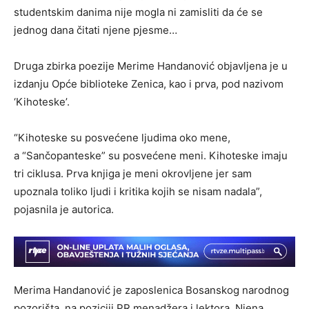
studentskim danima nije mogla ni zamisliti da će se
jednog dana čitati njene pjesme…
Druga zbirka poezije Merime Handanović objavljena je u
izdanju Opće biblioteke Zenica, kao i prva, pod nazivom
‘Kihoteske’.
“Kihoteske su posvećene ljudima oko mene,
a “Sančopanteske” su posvećene meni. Kihoteske imaju
tri ciklusa. Prva knjiga je meni okrovljene jer sam
upoznala toliko ljudi i kritika kojih se nisam nadala”,
pojasnila je autorica.
Merima Handanović je zaposlenica Bosanskog narodnog
pozorišta, na poziciji PR menadžera i lektora. Njena