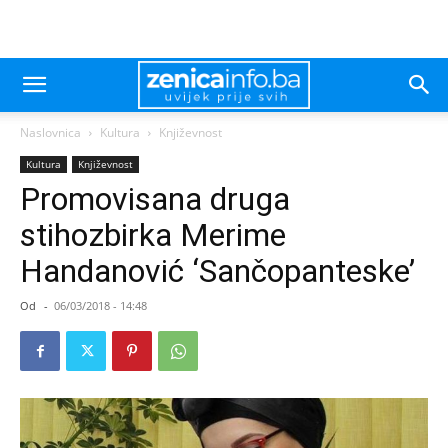
Naslovnica
Kultura
Književnost
Kultura
Književnost
Promovisana druga
stihozbirka Merime
Handanović ‘Sančopanteske’
Od
-
06/03/2018 - 14:48