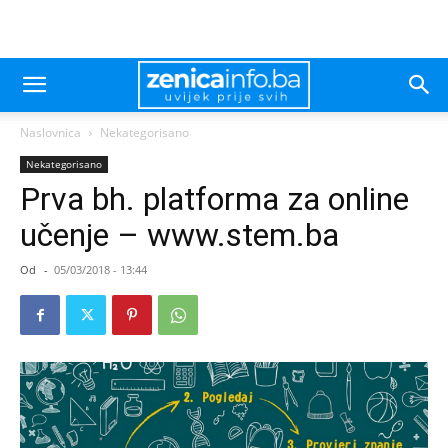
Naslovnica
Nekategorisano
Nekategorisano
Prva bh. platforma za online
učenje – www.stem.ba
Od
-
05/03/2018 - 13:44