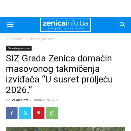
Naslovnica
Nekategorisano
Nekategorisano
SIZ Grada Zenica domaćin
masovonog takmičenja
izviđača “U susret proljeću
2026.”
Od
Zenicainfo
-
18/04/2026 - 15:11