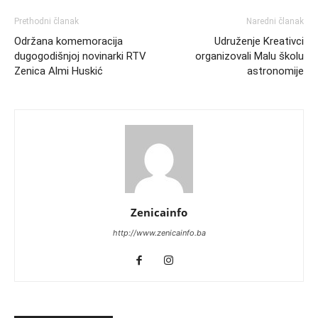
Prethodni članak
Naredni članak
Održana komemoracija
Udruženje Kreativci
dugogodišnjoj novinarki RTV
organizovali Malu školu
Zenica Almi Huskić
astronomije
Zenicainfo
http://www.zenicainfo.ba