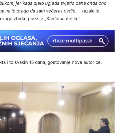
likom, jer kada djelo ugleda svjetlo dana onda ono
oga mi je drago da sam večeras ovdje,
– kazala je
i druge zbirke poezije „Sančopanteske“.
ta i to svakih 15 dana, gostovanje nove autorice.