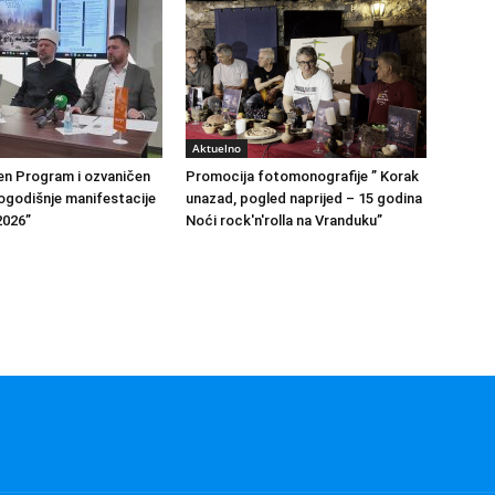
Aktuelno
en Program i ozvaničen
Promocija fotomonografije ” Korak
godišnje manifestacije
unazad, pogled naprijed – 15 godina
2026”
Noći rock'n'rolla na Vranduku”