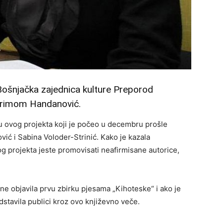
 Bošnjačka zajednica kulture Preporod
Merimom Handanović.
ru ovog projekta koji je počeo u decembru prošle
ić i Sabina Voloder-Strinić. Kako je kazala
g projekta jeste promovisati neafirmisane autorice,
e objavila prvu zbirku pjesama „Kihoteske“ i ako je
stavila publici kroz ovo književno veče.