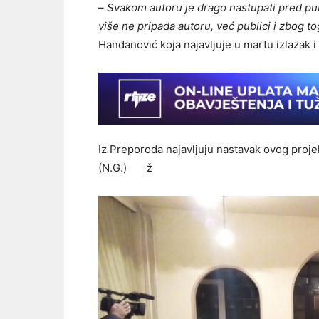
–
Svakom autoru je drago nastupati pred pub
više ne pripada autoru, već publici i zbog t
Handanović koja najavljuje u martu izlazak 
Iz Preporoda najavljuju nastavak ovog projek
(N.G.) ž