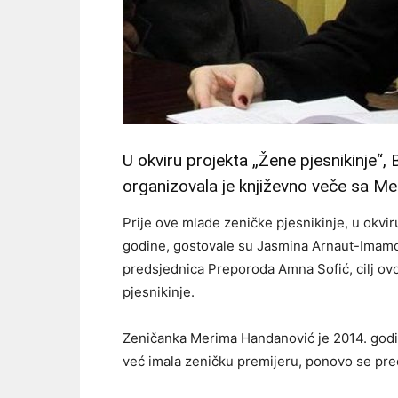
U okviru projekta „Žene pjesnikinje“,
organizovala je književno veče sa 
Prije ove mlade zeničke pjesnikinje, u okvi
godine, gostovale su Jasmina Arnaut-Imamov
predsjednica Preporoda Amna Sofić, cilj ovo
pjesnikinje.
Zeničanka Merima Handanović je 2014. godin
već imala zeničku premijeru, ponovo se pred