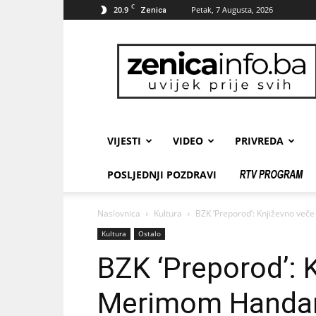
C
20.9
Petak, 7 Augusta, 2026
Zenica
zenicainfo.ba
VIJESTI
VIDEO
PRIVREDA
POSLJEDNJI POZDRAVI
Naslovnica
Kultura
BZK ‘Preporod’: Književno ve
Kultura
Ostalo
BZK ‘Preporod’: 
Merimom Handa