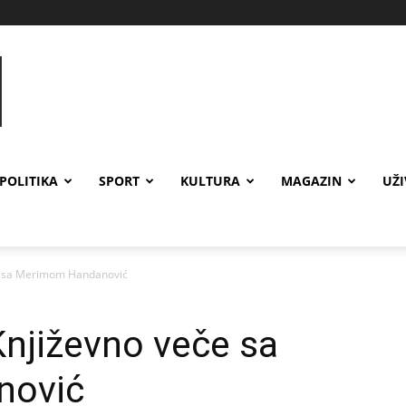
POLITIKA
SPORT
KULTURA
MAGAZIN
UŽ
če sa Merimom Handanović
Književno veče sa
nović