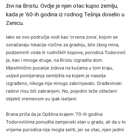
živi na Bristu. Ovdje je njen otac kupio zemlju,
kada je ‘60-ih godina iz rodnog Tešnja doselio u
Zenicu.
Iako se ovo područje vodi kao ‘crvena zona’, kojom se
označavaju lokacije rizične za gradnju, bilo zbog mina,
podzemnih voda ili rudničkih kopova, porodica Todorović
je, kao i mnoge druge, na Bristu izgradila dom.
Mjestimično pucanje zidova na kućama u tom kraju,
usljed pomijeranja zemljišta na kojem je naselje
izgrađeno, nikoga nije mnogo zabrinjavalo. Građevinski
radovi nisu bili zabranjeni. No, pojedini teže oštećeni
objekti vremenom su ipak iseljeni.
Brana priča da je Opština krajem ‘70-ih godina
Todorovićima ponudila zamjenski stan u gradu, ali da u to
vrijeme porodica nije mogla seliti, jer se otac, njen jedini