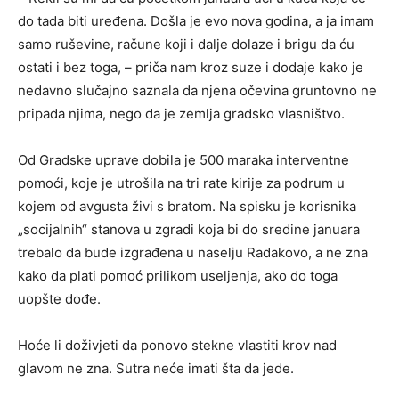
do tada biti uređena. Došla je evo nova godina, a ja imam
samo ruševine, račune koji i dalje dolaze i brigu da ću
ostati i bez toga, – priča nam kroz suze i dodaje kako je
nedavno slučajno saznala da njena očevina gruntovno ne
pripada njima, nego da je zemlja gradsko vlasništvo.
Od Gradske uprave dobila je 500 maraka interventne
pomoći, koje je utrošila na tri rate kirije za podrum u
kojem od avgusta živi s bratom. Na spisku je korisnika
„socijalnih“ stanova u zgradi koja bi do sredine januara
trebalo da bude izgrađena u naselju Radakovo, a ne zna
kako da plati pomoć prilikom useljenja, ako do toga
uopšte dođe.
Hoće li doživjeti da ponovo stekne vlastiti krov nad
glavom ne zna. Sutra neće imati šta da jede.