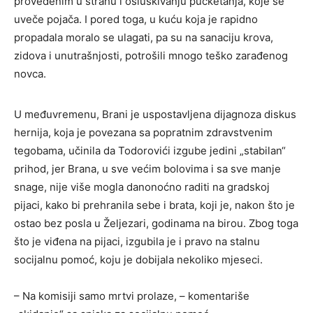
provedenim u strahu i osluškivanju pucketanja, koje se
uveče pojača. I pored toga, u kuću koja je rapidno
propadala moralo se ulagati, pa su na sanaciju krova,
zidova i unutrašnjosti, potrošili mnogo teško zarađenog
novca.
U međuvremenu, Brani je uspostavljena dijagnoza diskus
hernija, koja je povezana sa popratnim zdravstvenim
tegobama, učinila da Todorovići izgube jedini „stabilan“
prihod, jer Brana, u sve većim bolovima i sa sve manje
snage, nije više mogla danonoćno raditi na gradskoj
pijaci, kako bi prehranila sebe i brata, koji je, nakon što je
ostao bez posla u Željezari, godinama na birou. Zbog toga
što je viđena na pijaci, izgubila je i pravo na stalnu
socijalnu pomoć, koju je dobijala nekoliko mjeseci.
– Na komisiji samo mrtvi prolaze, – komentariše