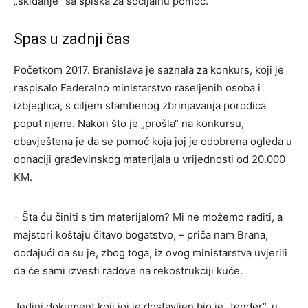
„skidanje“ sa spiska za socijalnu pomoć.
Spas u zadnji čas
Početkom 2017. Branislava je saznala za konkurs, koji je
raspisalo Federalno ministarstvo raseljenih osoba i
izbjeglica, s ciljem stambenog zbrinjavanja porodica
poput njene. Nakon što je „prošla“ na konkursu,
obavještena je da se pomoć koja joj je odobrena ogleda u
donaciji građevinskog materijala u vrijednosti od 20.000
KM.
– Šta ću činiti s tim materijalom? Mi ne možemo raditi, a
majstori koštaju čitavo bogatstvo, – priča nam Brana,
dodajući da su je, zbog toga, iz ovog ministarstva uvjerili
da će sami izvesti radove na rekostrukciji kuće.
Jedini dokument koji joj je dostavljen bio je „tender“, u