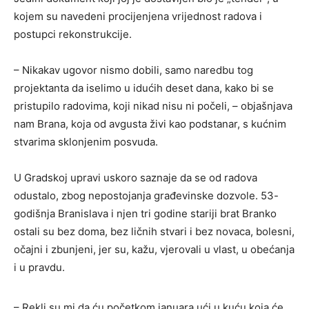
kojem su navedeni procijenjena vrijednost radova i
postupci rekonstrukcije.
– Nikakav ugovor nismo dobili, samo naredbu tog
projektanta da iselimo u idućih deset dana, kako bi se
pristupilo radovima, koji nikad nisu ni počeli, – objašnjava
nam Brana, koja od avgusta živi kao podstanar, s kućnim
stvarima sklonjenim posvuda.
U Gradskoj upravi uskoro saznaje da se od radova
odustalo, zbog nepostojanja građevinske dozvole. 53-
godišnja Branislava i njen tri godine stariji brat Branko
ostali su bez doma, bez ličnih stvari i bez novaca, bolesni,
očajni i zbunjeni, jer su, kažu, vjerovali u vlast, u obećanja
i u pravdu.
– Rekli su mi da ću početkom januara ući u kuću koja će