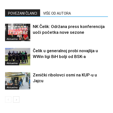
POVEZANI ČLANCI
VIŠE OD AUTORA
NK Čelik: Održana press konferencija
uoči početka nove sezone
Aktuelno
Čelik u generalnoj probi novajlija u
WWin ligi BiH bolji od BSK-a
Aktuelno
Zenički ribolovci osmi na KUP-u u
Jajcu
Aktuelno