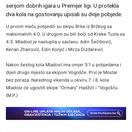
serijom dobrih igara u Premijer ligi. U protekla
dva kola na gostovanju upisali su dvije pobjede.
U prvom meču pobjedili su ekipu Brke iz Brčkog sa
maksimalnih 4:0. U drugom su bili bolji od Kreke Tuzla sa
4:3. Mladost je nastupila u sastavu: Adin Šečibović,
Kenan Zhairović, Edin Konjić i Mirza Dizdarević.
Nakon šestog kola Mladost ima omjer 5:1 u pobjedama i
dijeli drugo mjesto sa ekipom Vogošće. Prvi je Mostar
bez poraza. Narednog vikenda u okviru 7. i 8. kola
Mladost će ugostiti ekipe “Ormanj” Hadžići i “Vogošću.
(M.P.)