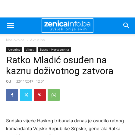
Naslovnica
Aktuelno
Aktuelno
Vijesti
Bosna i Hercegovina
Ratko Mladić osuđen na
kaznu doživotnog zatvora
Od
-
22/11/2017 - 12:34
Sudsko vijeće Haškog tribunala danas je osudilo ratnog
komandanta Vojske Republike Srpske, generala Ratka