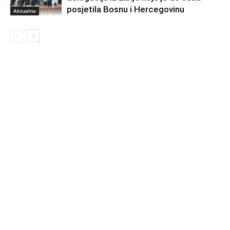
posjetila Bosnu i Hercegovinu
Aktuelno