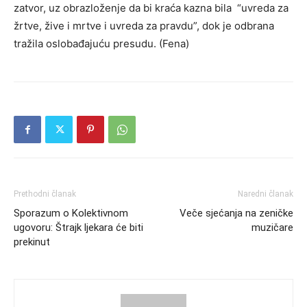
zatvor, uz obrazloženje da bi kraća kazna bila “uvreda za
žrtve, žive i mrtve i uvreda za pravdu”, dok je odbrana
tražila oslobađajuću presudu. (Fena)
Prethodni članak
Naredni članak
Sporazum o Kolektivnom
Veče sjećanja na zeničke
ugovoru: Štrajk ljekara će biti
muzičare
prekinut