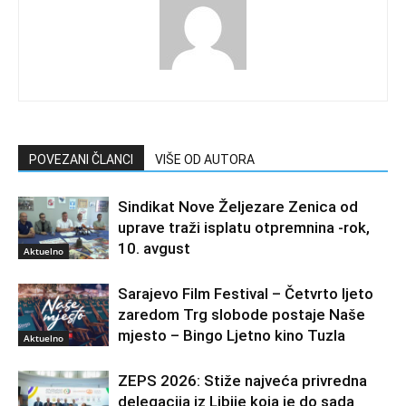
POVEZANI ČLANCI
VIŠE OD AUTORA
Sindikat Nove Željezare Zenica od
uprave traži isplatu otpremnina -rok,
10. avgust
Aktuelno
Sarajevo Film Festival – Četvrto ljeto
zaredom Trg slobode postaje Naše
mjesto – Bingo Ljetno kino Tuzla
Aktuelno
ZEPS 2026: Stiže najveća privredna
delegacija iz Libije koja je do sada